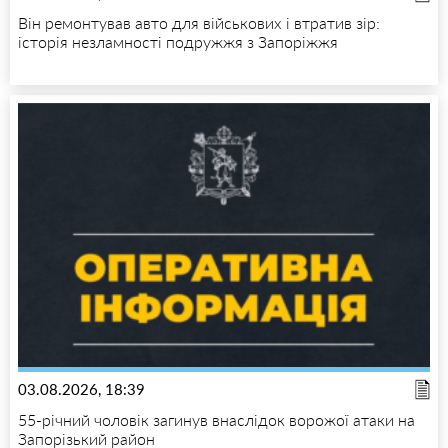
Він ремонтував авто для військових і втратив зір:
історія незламності подружжя з Запоріжжя
03.08.2026, 18:39
55-річний чоловік загинув внаслідок ворожої атаки на
Запорізький район