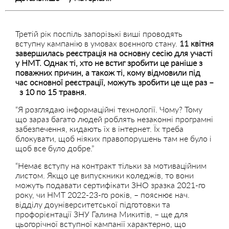
Третій рік поспіль запорізькі виші проводять
вступну кампанію в умовах воєнного стану.
11 квітня
завершилась реєстрація на основну сесію для участі
у НМТ. Однак ті, хто не встиг зробити це раніше з
поважних причин, а також ті, кому відмовили під
час основної реєстрації, можуть зробити це ще раз –
з 10 по 15 травня.
“Я розглядаю інформаційні технології. Чому? Тому
що зараз багато людей роблять незаконні програмні
забезпечення, кидають їх в інтернет. Їх треба
блокувати, щоб ніяких правопорушень там не було і
щоб все було добре.”
“Немає вступу на контракт тільки за мотиваційним
листом. Якщо це випускники коледжів, то вони
можуть подавати сертифікати ЗНО зразка 2021-го
року, чи НМТ 2022-23-го років, – пояснює нач.
відділу доуніверситетської підготовки та
профорієнтації ЗНУ Галина Микитів, – ще для
цьогорічної вступної кампанії характерно, що