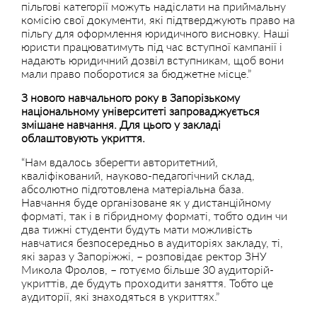
пільгові категорії можуть надіслати на приймальну
комісію свої документи, які підтверджують право на
пільгу для оформлення юридичного висновку. Наші
юристи працюватимуть під час вступної кампанії і
надають юридичний дозвіл вступникам, щоб вони
мали право поборотися за бюджетне місце.”
З нового навчального року в Запорізькому
національному університеті запроваджується
змішане навчання. Для цього у закладі
облаштовують укриття.
“Нам вдалось зберегти авторитетний,
кваліфікований, науково-педагогічний склад,
абсолютно підготовлена матеріальна база.
Навчання буде організоване як у дистанційному
форматі, так і в гібридному форматі, тобто один чи
два тижні студенти будуть мати можливість
навчатися безпосередньо в аудиторіях закладу, ті,
які зараз у Запоріжжі, – розповідає ректор ЗНУ
Микола Фролов, – готуємо більше 30 аудиторій-
укриттів, де будуть проходити заняття. Тобто це
аудиторії, які знаходяться в укриттях.”