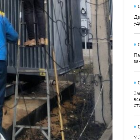
Дв
уд
Па
за
За
вс
ст
У 