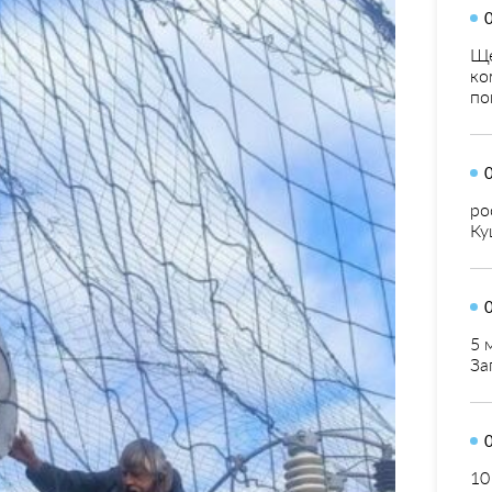
Ще
ко
по
ро
Ку
5 
За
10