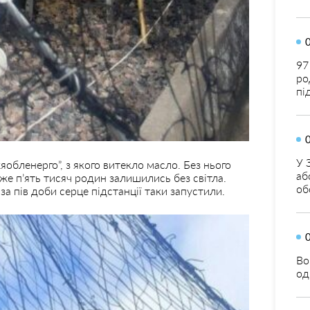
97
ро
пі
У 
бленерго”, з якого витекло масло. Без нього
аб
е п’ять тисяч родин залишились без світла.
об
за пів доби серце підстанції таки запустили.
Во
од