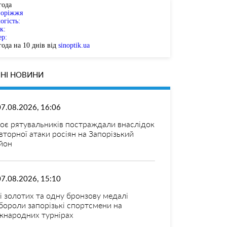
года
поріжжя
огість:
к:
ер:
ода на 10 днів від
sinoptik.ua
НІ НОВИНИ
07.08.2026, 16:06
оє рятувальників постраждали внаслідок
вторної атаки росіян на Запорізький
йон
07.08.2026, 15:10
і золотих та одну бронзову медалі
бороли запорізькі спортсмени на
жнародних турнірах