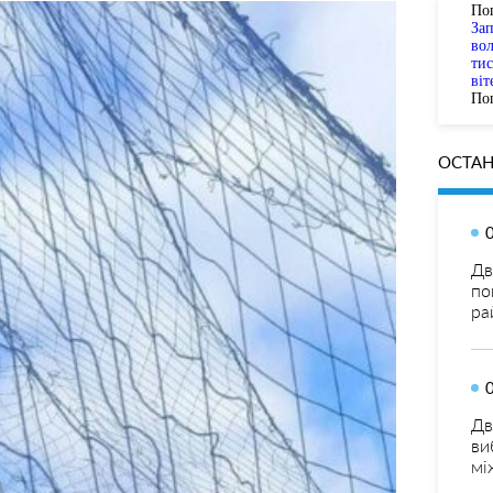
По
За
вол
тис
віт
Пог
ОСТАН
Дв
по
ра
Дв
ви
мі