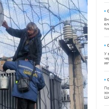
Вн
ел
ти
У 
че
ав
По
зо
Ше