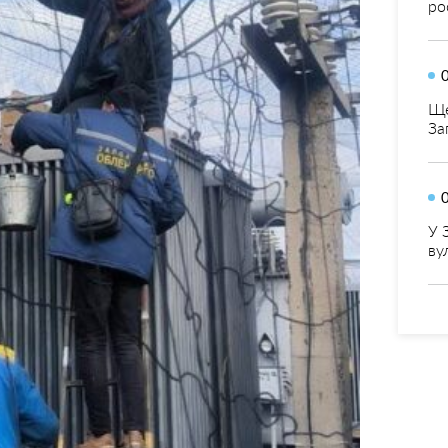
ро
Ще
За
У 
ву