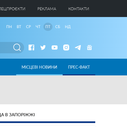
ПЕЦПРОЄКТИ
РЕКЛАМА
КОНТАКТИ
ПН
ВТ
СР
ЧТ
ПТ
СБ
НД
МІСЦЕВІ НОВИНИ
ПРЕС-ФАКТ
А В ЗАПОРІЖЖІ