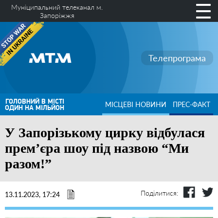
Муніципальний телеканал м.
Запоріжжя
Телепрограма
ГОЛОВНИЙ В МІСТІ
МІСЦЕВІ НОВИНИ
ПРЕС-ФАКТ
ОДИН НА МІЛЬЙОН
У Запорізькому цирку відбулася
прем’єра шоу під назвою “Ми
разом!”
Поділитися:
13.11.2023, 17:24