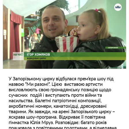
У Запорізькому цирку відбулася прем’єра шоу під
назвою “Ми разом!”. Цією виставою артисти
висловлюють свою громадянську позицію щодо
сучасних подій і виступають проти війни та
насильства. Балетні патріотичні композиції,
акробатичні номери, канатохідці, дресировані
тварини. Як завжди, на арені Запорізького цирку –
яскрава шоу-програма. Відкриває її повітряна
гімнастка Юлія Мруз. Розповідає: багато років
працювала з повітряними полотнами, а віднедавна