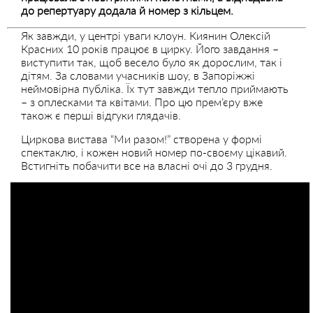
до репертуару додала й номер з кільцем.
Як завжди, у центрі уваги клоун. Киянин Олексій
Красних 10 років працює в цирку. Його завдання –
виступити так, щоб весело було як дорослим, так і
дітям. За словами учасників шоу, в Запоріжжі
неймовірна публіка. Їх тут завжди тепло приймають
– з оплесками та квітами. Про цю прем’єру вже
також є перші відгуки глядачів.
Циркова вистава “Ми разом!” створена у формі
спектаклю, і кожен новий номер по-своєму цікавий.
Встигніть побачити все на власні очі до 3 грудня.