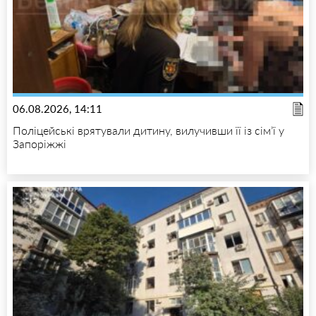
06.08.2026, 14:11
Поліцейські врятували дитину, вилучивши її із сім’ї у
Запоріжжі