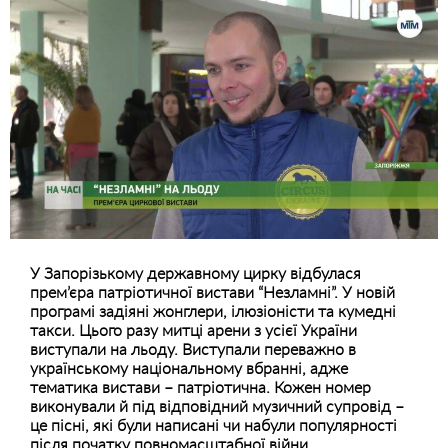
У Запорізькому державному цирку відбулася
прем’єра патріотичної вистави “Незламні”. У новій
програмі задіяні жонглери, ілюзіоністи та кумедні
такси. Цього разу митці арени з усієї України
виступали на льоду. Виступали переважно в
українському національному вбранні, адже
тематика вистави – патріотична. Кожен номер
виконували й під відповідний музичний супровід –
це пісні, які були написані чи набули популярності
після початку повномасштабної війни.