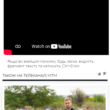
Якщо ви знайшли помилку, будь ласка, виділіть
фрагмент тексту та натисніть
Ctrl+Enter
.
ТАКОЖ НА ТЕЛЕКАНАЛІ MTM