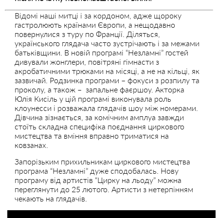
Відомі наші митці і за кордоном, адже щороку
гастролюють країнами Європи, а нещодавно
повернулися з туру по Франції. Діляться,
українського глядача часто зустрічають і за межами
батьківщини. В новій програмі “Незламні” гостей
дивували жонглери, повітряні гімнасти з
акробатичними трюками на місяці, а не на кільці, як
зазвичай. Родзинка програми – фокуси з розпилу та
проколу, а також – запальне фаєршоу. Акторка
Юлія Кисіль у цій програмі виконувала роль
клоунесси і розважала глядачів шоу між номерами.
Дівчина зізнається, за комічним амплуа завжди
стоїть складна специфіка поєднання циркового
мистецтва та вміння вправно триматися на
ковзанах.
Запорізьким прихильникам циркового мистецтва
програма “Незламні” дуже сподобалась. Нову
програму від артистів “Цирку на льоду” можна
переглянути до 25 лютого. Артисти з нетерпінням
чекають на глядачів.