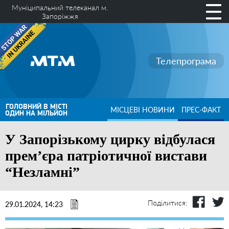
Муніципальний телеканал м.
Запоріжжя
Телепрограма
ГОЛОВНИЙ В МІСТІ
МІСЦЕВІ НОВИНИ
ПРЕС-ФАКТ
ОДИН НА МІЛЬЙОН
У Запорізькому цирку відбулася
прем’єра патріотичної вистави
“Незламні”
Поділитися:
29.01.2024, 14:23