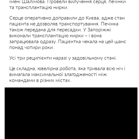
імені Шалімова. Провели вилучення серця, печінки
та трансплантацію нирки.
Серце оперативно доправили до Києва, адже стан
пацієнта не дозволяв транспортування. Печінка
також передана для пересадки. У Запоріжжі
виконали трансплантацію нирки – і вона
запрацювала одразу. Пацієнтка чекала на цей шанс
понад чотири роки.
Усі три реципієнти наразі у задовільному стані.
Це складна, ювелірна робота, яка тривала всю ніч і
вимагала максимальної злагодженості між
командами в різних містах.