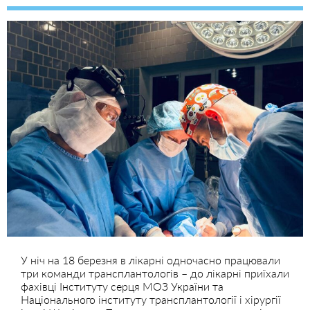
У ніч на 18 березня в лікарні одночасно працювали
три команди трансплантологів – до лікарні приїхали
фахівці Інституту серця МОЗ України та
Національного інституту трансплантології і хірургії