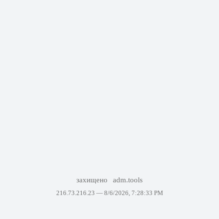
захищено
adm.tools
216.73.216.23 —
8/6/2026, 7:28:33 PM