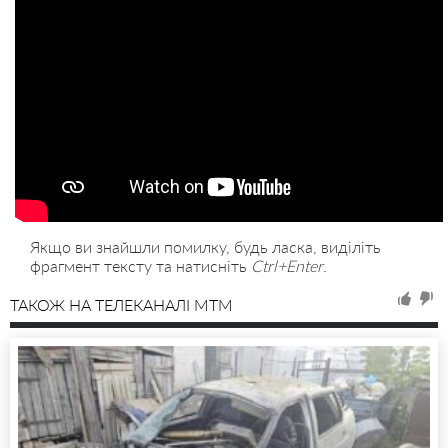
Якщо ви знайшли помилку, будь ласка, виділіть
фрагмент тексту та натисніть
Ctrl+Enter
.
ТАКОЖ НА ТЕЛЕКАНАЛІ MTM