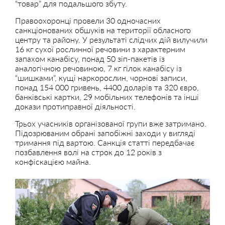
“товар” для подальшого збуту.
Правоохоронці провели 30 одночасних
санкціонованих обшуків на території обласного
центру та району. У результаті слідчих дій вилучили
16 кг сухої рослинної речовини з характерним
запахом канабісу, понад 50 зіп-пакетів із
аналогічною речовиною, 7 кг гілок канабісу із
“шишками”, кущі наркорослин, чорнові записи,
понад 154 000 гривень, 4400 доларів та 320 євро,
банківські картки, 29 мобільних телефонів та інші
докази протиправної діяльності.
Трьох учасників організованої групи вже затримано.
Підозрюваним обрані запобіжні заходи у вигляді
тримання під вартою. Санкція статті передбачає
позбавлення волі на строк до 12 років з
конфіскацією майна.