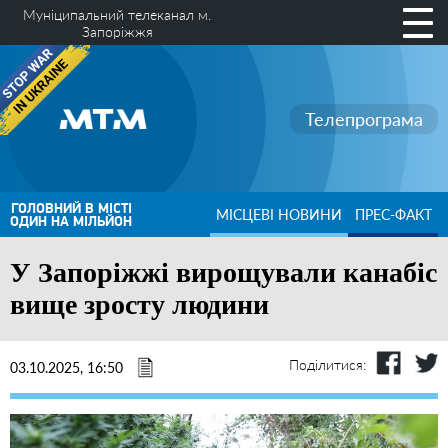
Муніципальний телеканал м.
Запоріжжя
Телепрограма
ГОЛОВНИЙ В МІСТІ
МІСЦЕВІ НОВИНИ
ПРЕС-ФАКТ
ОДИН НА МІЛЬЙОН
У Запоріжжі вирощували канабіс
вище зросту людини
Поділитися:
03.10.2025, 16:50