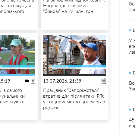
Во
на техніку для
Нацгвардії оформив
За
апорізького
“бойові” на 72 млн. грн
У 
вп
ла
15:19
13.07.2026, 21:39
Во
За
 із самого
Працівник “Запоріжсталі”
омунальники
втратив дім після атаки РФ:
ремонтують
як підприємство допомогло
родині
45
во