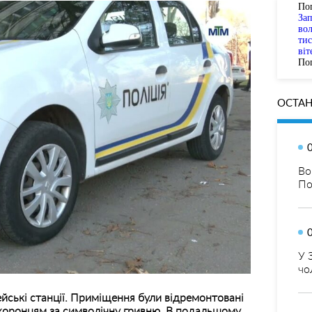
По
За
вол
тис
віт
Пог
ОСТАН
Во
По
У 
чо
йські станції. Приміщення були відремонтовані
охоронцям за символічну гривню. В подальшому