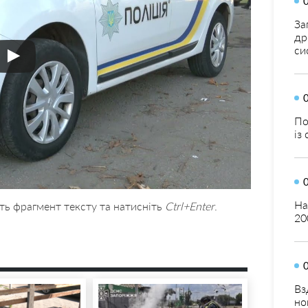
За
др
си
По
із
На
ть фрагмент тексту та натисніть
Ctrl+Enter
.
20
Вз
но