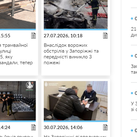
21
ди
15:55
27.07.2026, 10:18
я трамвайної
Внаслідок ворожих
улиці
обстрілів у Запоріжжі та
5, яку
передмісті виникло 3
андали, тепер
пожежі
За
та
У 
зі
14:24
30.07.2026, 14:06
льйонів гривень
На Запоріжжі підполковник