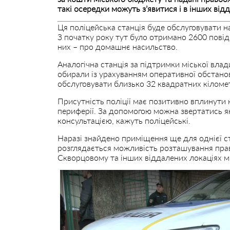
такі осередки можуть з’явитися і в інших від
Ця поліцейська станція буде обслуговувати н
З початку року тут було отримано 2600 повід
них – про домашнє насильство.
Аналогічна станція за підтримки міської влад
обирали із урахуванням оперативної обстанов
обслуговувати близько 32 квадратних кіломет
Присутність поліції має позитивно вплинути 
периферії. За допомогою можна звертатись я
консультацією, кажуть поліцейські.
Наразі знайдено приміщення ще для однієї ст
розглядається можливість розташування прав
Скворцовому та інших віддалених локаціях мі