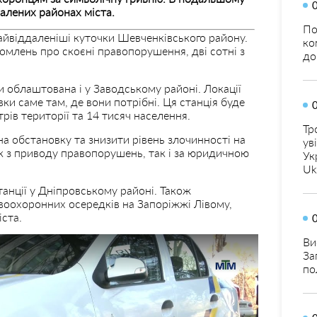
далених районах міста.
По
айвіддаленіші куточки Шевченківського району.
ко
омлень про скоєні правопорушення, дві сотні з
до
и облаштована і у Заводському районі. Локації
ки саме там, де вони потрібні. Ця станція буде
рів території та 14 тисяч населення.
Тр
на обстановку та знизити рівень злочинності на
ув
к з приводу правопорушень, так і за юридичною
Ук
Uk
анції у Дніпровському районі. Також
оохоронних осередків на Запоріжжі Лівому,
ста.
Ви
За
по