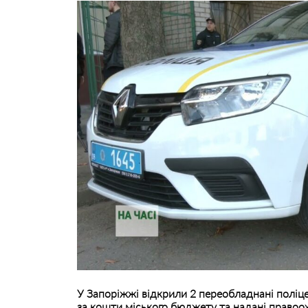
У Запоріжжі відкрили 2 переобладнані поліце
за кошти міського бюджету та надані право