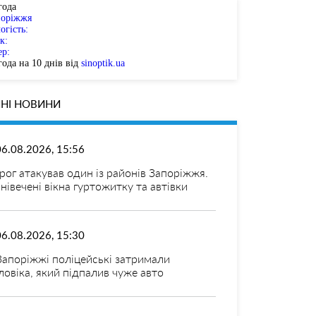
года
поріжжя
огість:
к:
ер:
ода на 10 днів від
sinoptik.ua
НІ НОВИНИ
06.08.2026, 15:56
рог атакував один із районів Запоріжжя.
нівечені вікна гуртожитку та автівки
06.08.2026, 15:30
Запоріжжі поліцейські затримали
ловіка, який підпалив чуже авто