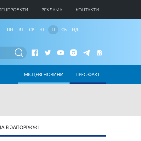
ПЕЦПРОЄКТИ
РЕКЛАМА
КОНТАКТИ
ПН
ВТ
СР
ЧТ
ПТ
СБ
НД
МІСЦЕВІ НОВИНИ
ПРЕС-ФАКТ
А В ЗАПОРІЖЖІ