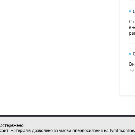
Ст
вн
ра
Вн
та
застережено.
айті матеріалів дозволено за умови гіперпосилання на tvmtm.online.