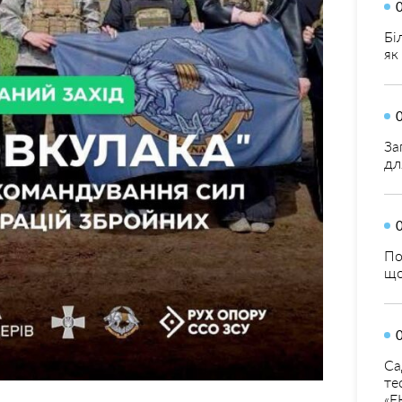
Бі
як
За
дл
По
що
Са
те
«Е