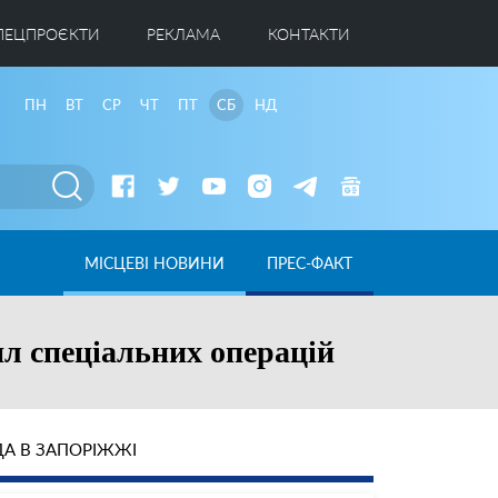
ПЕЦПРОЄКТИ
РЕКЛАМА
КОНТАКТИ
ПН
ВТ
СР
ЧТ
ПТ
СБ
НД
МІСЦЕВІ НОВИНИ
ПРЕС-ФАКТ
ил спеціальних операцій
А В ЗАПОРІЖЖІ