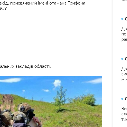
ахід, присвячений імені отамана Трифона
ЗСУ.
Дв
по
ра
альних закладів області.
Дв
ви
мі
Вн
ел
ти