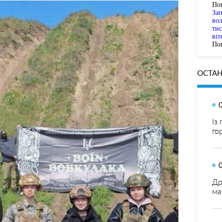
По
За
вол
тис
віт
Пог
ОСТАН
Із
го
Др
ма