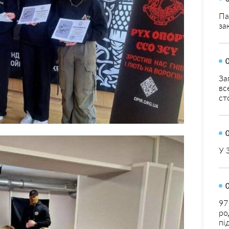
Па
за
За
вс
ст
У 
97
ро
пі