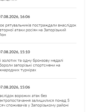
07.08.2026, 16:06
оє рятувальників постраждали внаслідок
вторної атаки росіян на Запорізький
йон
07.08.2026, 15:10
і золотих та одну бронзову медалі
бороли запорізькі спортсмени на
жнародних турнірах
07.08.2026, 15:06
аслідок ворожих атак без
ектропостачання залишилися понад 5
сяч споживачів у Запорізькому районі