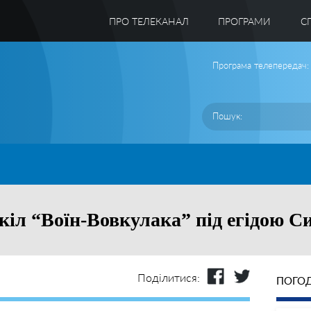
ПРО ТЕЛЕКАНАЛ
ПРОГРАМИ
C
Програма телепередач:
кіл “Воїн-Вовкулака” під егідою С
Поділитися:
ПОГОД