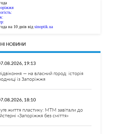
года
поріжжя
огість:
к:
ер:
ода на 10 днів від
sinoptik.ua
НІ НОВИНИ
07.08.2026, 19:13
 підвіконня — на власний город: історія
родниці із Запоріжжя
07.08.2026, 18:10
уге життя пластику: МТМ завітали до
йстерні «Запоріжжя без сміття»