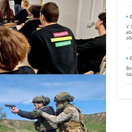
У 
аб
об
Во
од