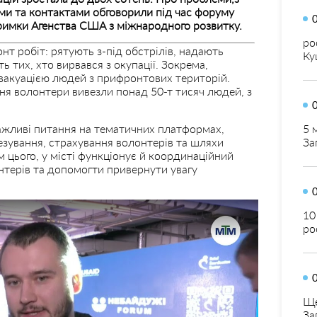
ми та контактами обговорили під час форуму
тримки Агенства США з міжнародного розвитку.
ро
т робіт: рятують з-під обстрілів, надають
Ку
 тих, хто вирвався з окупації. Зокрема,
вакуацією людей з прифронтових територій.
ня волонтери вивезли понад 50-т тисяч людей, з
ажливі питання на тематичних платформах,
5 
тезування, страхування волонтерів та шляхи
За
м цього, у місті функціонує й координаційний
нтерів та допомогти привернути увагу
10
ро
Ще
За