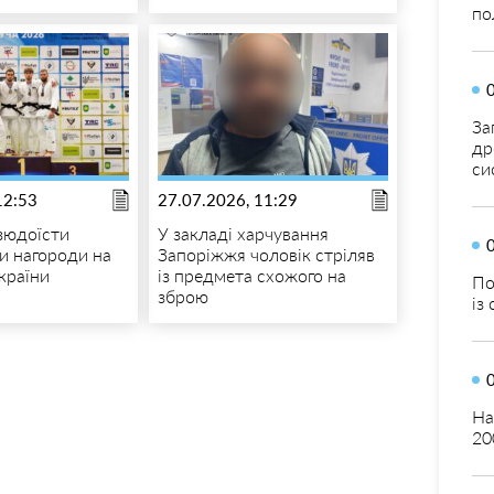
по
За
др
си
12:53
27.07.2026, 11:29
дзюдоїсти
У закладі харчування
и нагороди на
Запоріжжя чоловік стріляв
країни
із предмета схожого на
По
зброю
із
На
20