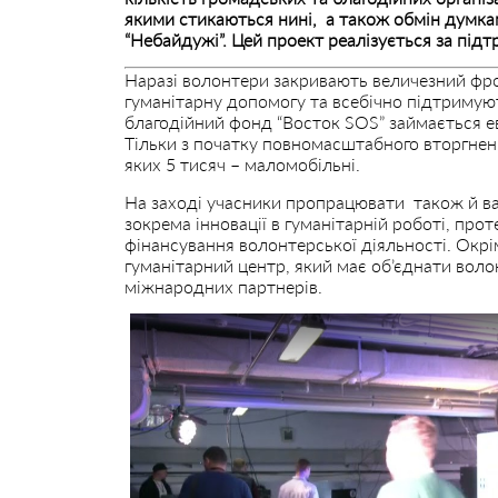
якими стикаються нині, а також обмін думка
“Небайдужі”. Цей проект реалізується за під
Наразі волонтери закривають величезний фрон
гуманітарну допомогу та всебічно підтримують
благодійний фонд “Восток SOS” займається е
Тільки з початку повномасштабного вторгнен
яких 5 тисяч – маломобільні.
На заході учасники пропрацювати також й в
зокрема інновації в гуманітарній роботі, про
фінансування волонтерської діяльності. Окрі
гуманітарний центр, який має об’єднати воло
міжнародних партнерів.