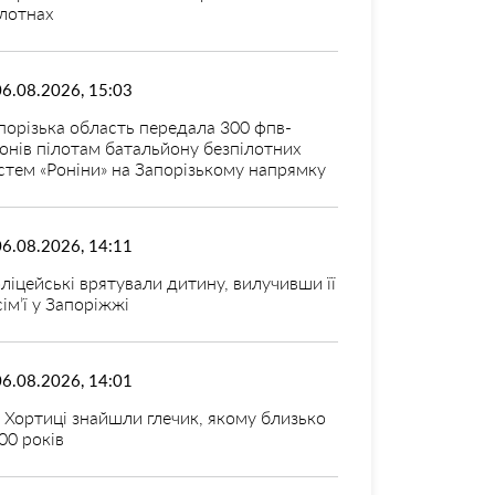
лотнах
06.08.2026, 15:03
порізька область передала 300 фпв-
онів пілотам батальйону безпілотних
стем «Роніни» на Запорізькому напрямку
06.08.2026, 14:11
ліцейські врятували дитину, вилучивши її
 сім’ї у Запоріжжі
06.08.2026, 14:01
 Хортиці знайшли глечик, якому близько
00 років