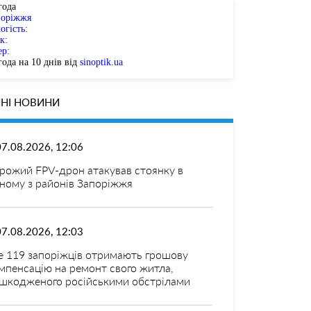
года
поріжжя
огість:
к:
ер:
ода на 10 днів від
sinoptik.ua
НІ НОВИНИ
07.08.2026, 12:06
рожий FPV-дрон атакував стоянку в
ному з районів Запоріжжя
07.08.2026, 12:03
 119 запоріжців отримають грошову
мпенсацію на ремонт свого житла,
шкодженого російськими обстрілами