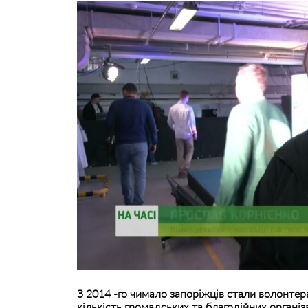
З 2014 -го чимало запоріжців стали волонте
кількість громадських та благодійних органі