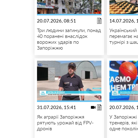
20.07.2026, 08:51
14.07.2026, 
Три людини загинули, понад
Український
40 поранені внаслідок
перемагає н
ворожих ударів по
турнірі з ша
Запоріжжю
31.07.2026, 15:41
20.07.2026, 
Як аграрії Запоріжжя
У Запоріжжі
рятують урожай від FPV-
тренерів, як
дронів
одне поколі