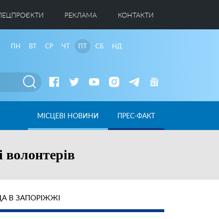
ПЕЦПРОЄКТИ
РЕКЛАМА
КОНТАКТИ
ПН
ВТ
СР
ЧТ
ПТ
СБ
НД
МІСЦЕВІ НОВИНИ
ПРЕС-ФАКТ
і волонтерів
А В ЗАПОРІЖЖІ