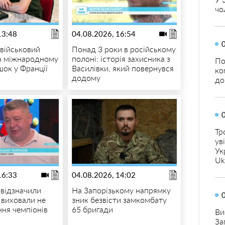
чо
13:48
04.08.2026, 16:54
 військовий
Понад 3 роки в російському
а міжнародному
полоні: історія захисника з
По
шок у Франції
Василівки, який повернувся
ко
додому
до
Тр
ув
Ук
Uk
16:33
04.08.2026, 14:02
 відзначили
На Запорізькому напрямку
і виховали не
зник безвісти замкомбату
ння чемпіонів
65 бригади
Ви
За