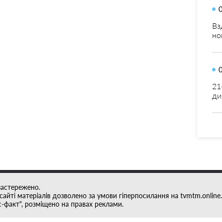
Вз
но
21
ди
застережено.
айті матеріалів дозволено за умови гіперпосилання на tvmtm.online.
с-факт", розміщено на правах реклами.