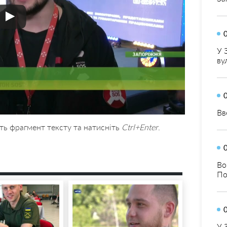
У 
ву
Вв
ть фрагмент тексту та натисніть
Ctrl+Enter
.
Во
По
У 