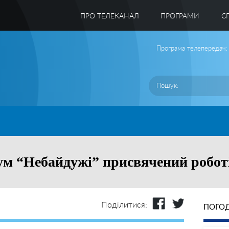
ПРО ТЕЛЕКАНАЛ
ПРОГРАМИ
C
Програма телепередач:
ум “Небайдужі” присвячений робот
Поділитися:
ПОГОД