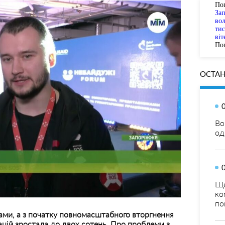
По
За
вол
тис
віт
Пог
ОСТАН
Во
од
Ще
ко
по
рами, а з початку повномасштабного вторгнення
зацій зростала до двох сотень. Про проблеми,з