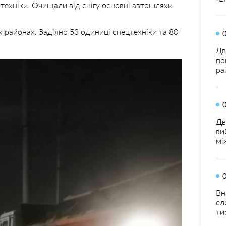
 техніки. Очищали від снігу основні автошляхи
іх районах. Задіяно 53 одиниці спецтехніки та 80
Дв
по
ра
Дв
ви
мі
Вн
ел
ти