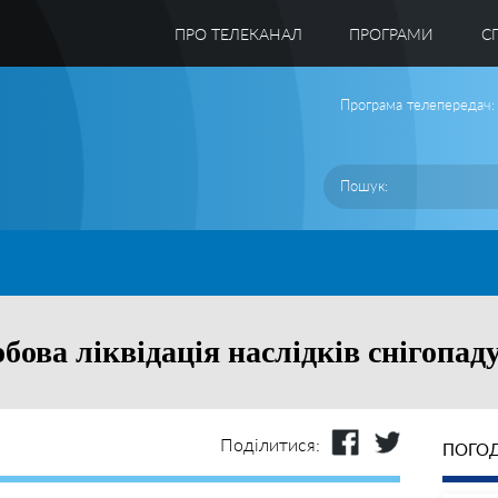
ПРО ТЕЛЕКАНАЛ
ПРОГРАМИ
C
Програма телепередач:
бова ліквідація наслідків снігопад
Поділитися:
ПОГОД