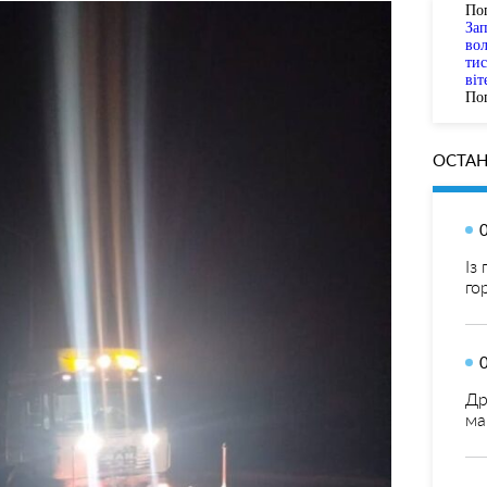
По
За
вол
тис
віт
Пог
ОСТАН
Із
го
Др
ма