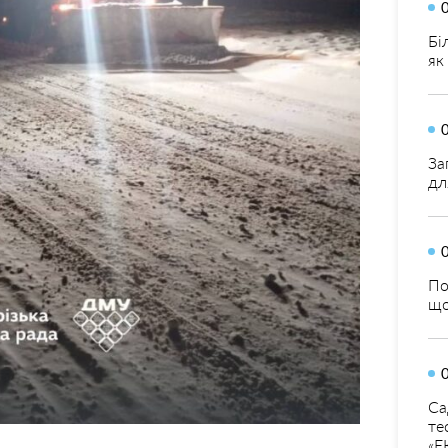
Бі
як
За
дл
По
що
Са
те
«Е