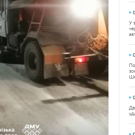
У 
че
ав
По
зо
Ше
Дв
уд