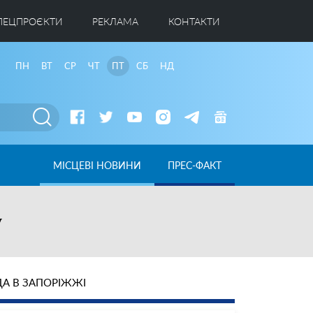
ПЕЦПРОЄКТИ
РЕКЛАМА
КОНТАКТИ
ПН
ВТ
СР
ЧТ
ПТ
СБ
НД
МІСЦЕВІ НОВИНИ
ПРЕС-ФАКТ
у
А В ЗАПОРІЖЖІ