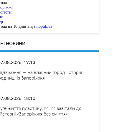
года
поріжжя
огість:
к:
ер:
ода на 10 днів від
sinoptik.ua
НІ НОВИНИ
07.08.2026, 19:13
 підвіконня — на власний город: історія
родниці із Запоріжжя
07.08.2026, 18:10
уге життя пластику: МТМ завітали до
йстерні «Запоріжжя без сміття»