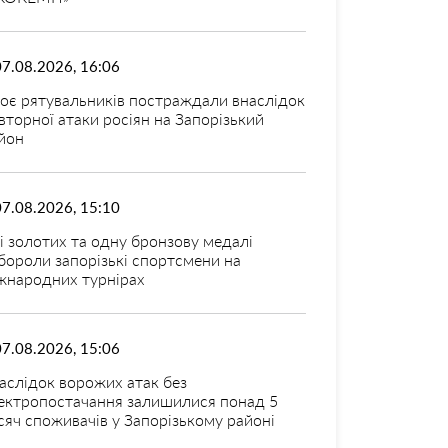
07.08.2026, 16:06
оє рятувальників постраждали внаслідок
вторної атаки росіян на Запорізький
йон
07.08.2026, 15:10
і золотих та одну бронзову медалі
бороли запорізькі спортсмени на
жнародних турнірах
07.08.2026, 15:06
аслідок ворожих атак без
ектропостачання залишилися понад 5
сяч споживачів у Запорізькому районі