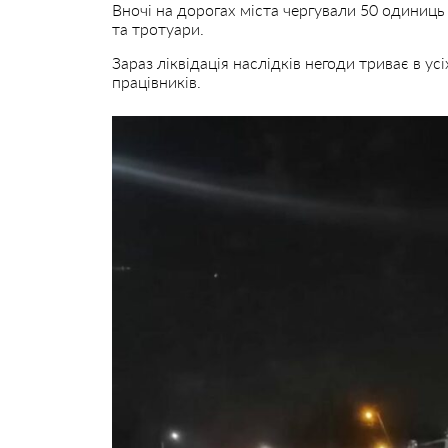
Вночі на дорогах міста чергували 50 одиниць
та тротуари.
Зараз ліквідація наслідків негоди триває в ус
працівників.