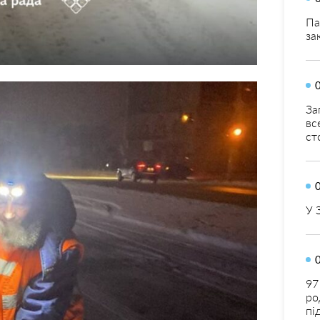
Па
за
За
вс
ст
У 
97
ро
пі