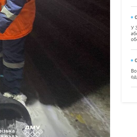
У 
аб
об
Во
од