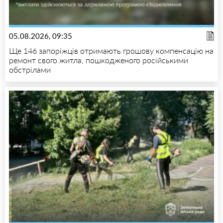
05.08.2026, 09:35
Ще 146 запоріжців отримають грошову компенсацію на
ремонт свого житла, пошкодженого російськими
обстрілами