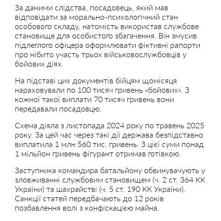
За даними слідства, посадовець, який мав
відповідати за морально-психологічний стан
особового складу, натомість використав службове
становище для особистого збагачення. Він змусив
підлеглого офіцера оформлювати фіктивні рапорти
про нібито участь трьох військовослужбовців у
бойових діях.
На підставі цих документів бійцям щомісяця
нараховували по 100 тисяч гривень «бойових». З
кожної такої виплати 70 тисяч гривень вони
передавали посадовцю.
Схема діяла з листопада 2024 року по травень 2025
року. За цей час через такі дії держава безпідставно
виплатила 1 млн 560 тис. гривень. З цієї суми понад
1 мільйон гривень фігурант отримав готівкою.
Заступника командира батальйону обвинувачують у
зловживанні службовим становищем (ч. 2 ст. 364 КК
України) та шахрайстві (ч. 5 ст. 190 КК України).
Санкції статей передбачають до 12 років
позбавлення волі з конфіскацією майна.