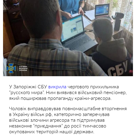
У Запоріжжі СБУ
викрила
чергового прихильника
“русского мира”. Ним виявився військовий пенсіонер,
який поширював пропаганду країни-агресора.
Чоловік виправдовував повномасштабне вторгнення
в Україну військ рф, категорично заперечував
військові злочини агресора та підтримував
незаконне “приєднання” до росії тимчасово
окупованих територій нашої держави.