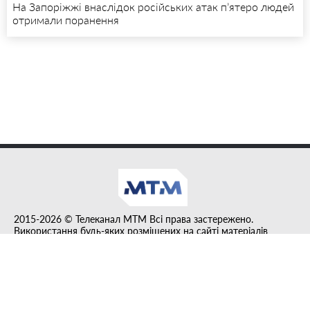
На Запоріжжі внаслідок російських атак п’ятеро людей
отримали поранення
2015-2026 © Телеканал MTM Всі права застережено.
Використання будь-яких розміщених на сайті матеріалів
дозволено за умови гіперпосилання на tvmtm.online.
Інформацію, публіковану в рубриці "Прес-факт", розміщено на
правах реклами.
Created by DL agency