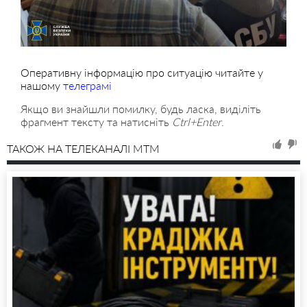
Оперативну інформацію про ситуацію читайте у
нашому
телеграмі
Якщо ви знайшли помилку, будь ласка, виділіть
фрагмент тексту та натисніть
Ctrl+Enter
.
ТАКОЖ НА ТЕЛЕКАНАЛІ MTM