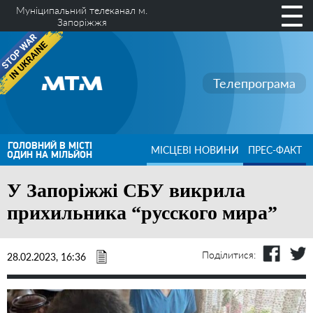
Муніципальний телеканал м.
Запоріжжя
Телепрограма
ГОЛОВНИЙ В МІСТІ
МІСЦЕВІ НОВИНИ
ПРЕС-ФАКТ
ОДИН НА МІЛЬЙОН
У Запоріжжі СБУ викрила
прихильника “русского мира”
Поділитися:
28.02.2023, 16:36