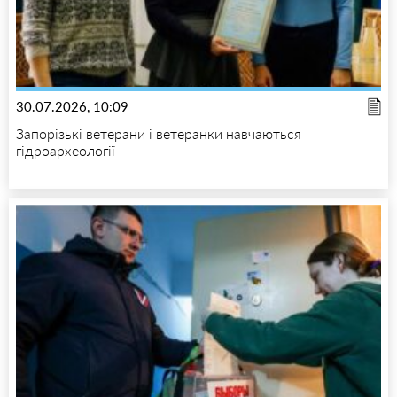
30.07.2026, 10:09
Запорізькі ветерани і ветеранки навчаються
гідроархеології