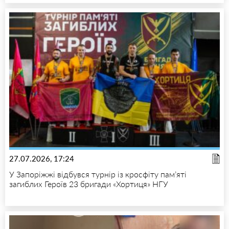
27.07.2026, 17:24
У Запоріжжі відбувся турнір із кросфіту пам’яті
загиблих Героїв 23 бригади «Хортиця» НГУ