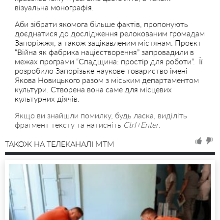
візуальна монографія.
Аби зібрати якомога більше фактів, пропонують
доєднатися до дослідження релокованим громадам
Запоріжжя, а також зацікавленим містянам. Проєкт
“Війна як фабрика націєстворення” запровадили в
межах програми “Спадщина: простір для роботи”. Її
розробило Запорізьке наукове товариство імені
Якова Новицького разом з міським департаментом
культури. Створена вона саме для місцевих
культурних діячів.
Якщо ви знайшли помилку, будь ласка, виділіть
фрагмент тексту та натисніть
Ctrl+Enter
.
ТАКОЖ НА ТЕЛЕКАНАЛІ MTM