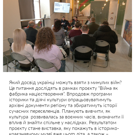
Який досвід українці можуть взяти з минулих війн?
Це питання дослідять в рамках проєкту “Війна як
фабрика націєстворення”. Впродовж програми
історики та діячі культури опрацьовуватимуть
архівні документи регіону та збиратимуть історії
сучасних переселенців. Планують вивчити, як
культура розвивалась за воєнних часів, визначити її
вплив й знайти спільне у наслідках. Результатом
проєкту стане виставка, яку покажуть в історико-
краєзнавчому музеї вже цього літа, а також –