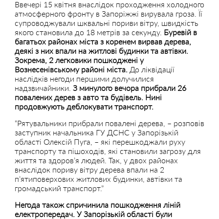
Ввечері 15 квітня внаслідок проходження холодного
атмосферного фронту в Запоріжжі вирувала гроза. Її
супроводжували шквальні пориви вітру, швидкість
якого становила до 18 метрів за секунду.
Буревій в
багатьох районах міста з коренем вирвав дерева,
деякі з них впали на житлові будинки та автівки.
Зокрема, 2 легковики пошкоджені у
Вознесенівському районі міста.
До ліквідації
наслідків негоди першими долучилися
надзвичайники.
З минулого вечора прибрали 26
повалених дерев з авто та будівель. Нині
продовжують деблокувати транспорт.
“Рятувальники прибрали повалені дерева, – розповів
заступник начальника ГУ ДСНС у Запорізькій
області Олексій Пуга, – які перешкоджали руху
транспорту та пішоходів, які становили загрозу для
життя та здоров’я людей. Так, у двох районах
внаслідок пориву вітру дерева впали на 2
п’ятиповерхових житлових будинки, автівки та
громадський транспорт.”
Негода також спричинила пошкодження ліній
електропередач. У Запорізькій області були