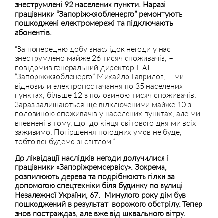
знеструмлені 92 населених пункти. Наразі
працівники “Запоріжжяобленерго” ремонтують
пошкоджені електромережі та підключають
абонентів.
“За попередню добу внаслідок негоди у нас
знеструмлено майже 26 тисяч споживачів, –
повідомив генеральний директор ПАТ
“Запоріжжяобленерго” Михайло Гаврилов, – ми
відновили електропостачання по 35 населених
пунктах, більше 12 з половиною тисяч споживачів.
Зараз залишаються ще відключеними майже 10 з
половиною споживачів у населених пунктах, але ми
впевнені в тому, що до кінця світового дня ми всіх
заживимо. Погіршення погодних умов не буде,
тобто всі будемо зі світлом.”
До ліквідації наслідків негоди долучилися і
працівники «Запоріжремсервісу». Зокрема,
розпилюють дерева та подрібнюють гілки за
допомогою спецтехніки біля будинку по вулиці
Незалежної України, 67.
Минулого року дім був
пошкоджений в результаті ворожого обстрілу. Тепер
знов постраждав, але вже від шквального вітру.