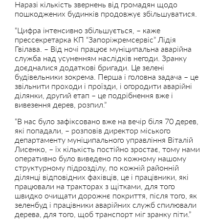
Наразі кількість звернень від громадян щодо
пошкоджених будинків продовжує збільшуватися.
“Цифра інтенсивно збільшується, – каже
прессекретарка КП “Запоріжремсервіс” Лідія
Гвілава. – Від ночі працює муніципальна аварійна
служба над усуненням наслідків негоди. Зранку
доєдналися додаткові бригади. Це зелені
будівельники зокрема. Перша і головна задача – це
звільнити проходи і проїзди, і огородити аварійні
ділянки, другий етап – це подрібнення вже і
вивезення дерев, розпил.”
“В нас було зафіксовано вже на вечір біля 70 дерев,
які попадали, – розповів директор міського
департаменту муніципального управління Віталій
Лисенко, – їх кількість постійно зростає, тому нами
оперативно було виведено по кожному нашому
структурному підрозділу, по кожній районній
ділянці відповідних фахівців, це і працівники, які
працювали на тракторах з щітками, для того
швидко очищати дорожнє покриття, після того, як
зеленбуд і працівники аварійних служб спилювали
дерева, для того, щоб транспорт міг зранку піти.”