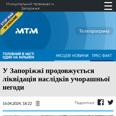
Муніципальний телеканал м.
Запоріжжя
Телепрограма
ГОЛОВНИЙ В МІСТІ
МІСЦЕВІ НОВИНИ
ПРЕС-ФАКТ
ОДИН НА МІЛЬЙОН
У Запоріжжі продовжується
ліквідація наслідків учорашньої
негоди
Поділитися:
16.04.2024, 18:22