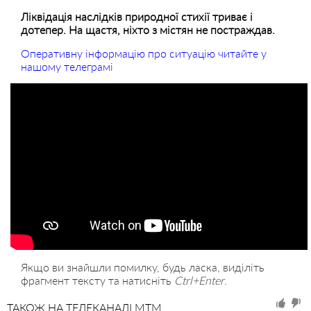
Ліквідація наслідків природної стихії триває і
дотепер. На щастя, ніхто з містян не постраждав.
Оперативну інформацію про ситуацію читайте у
нашому телеграмі
Якщо ви знайшли помилку, будь ласка, виділіть
фрагмент тексту та натисніть
Ctrl+Enter
.
ТАКОЖ НА ТЕЛЕКАНАЛІ MTM