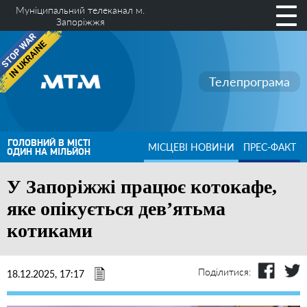
Муніципальний телеканал м.
Запоріжжя
Телепрограма
ГОЛОВНИЙ В МІСТІ
МІСЦЕВІ НОВИНИ
ПРЕС-ФАКТ
ОДИН НА МІЛЬЙОН
У Запоріжжі працює котокафе,
яке опікується дев’ятьма
котиками
Поділитися:
18.12.2025, 17:17