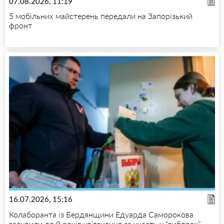
07.08.2026, 11:19
5 мобільних майстерень передали на Запорізький
фронт
16.07.2026, 15:16
Колаборанта із Бердянщини Едуарда Саморокова
засудили до 9 років ув’язнення за участь у “виборах”