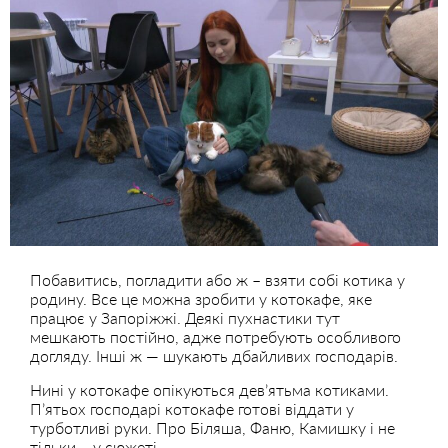
Побавитись, погладити або ж – взяти собі котика у
родину. Все це можна зробити у котокафе, яке
працює у Запоріжжі. Деякі пухнастики тут
мешкають постійно, адже потребують особливого
догляду. Інші ж — шукають дбайливих господарів.
Нині у котокафе опікуються дев’ятьма котиками.
П’ятьох господарі котокафе готові віддати у
турботливі руки. Про Біляша, Фаню, Камишку і не
тільки – у сюжеті.