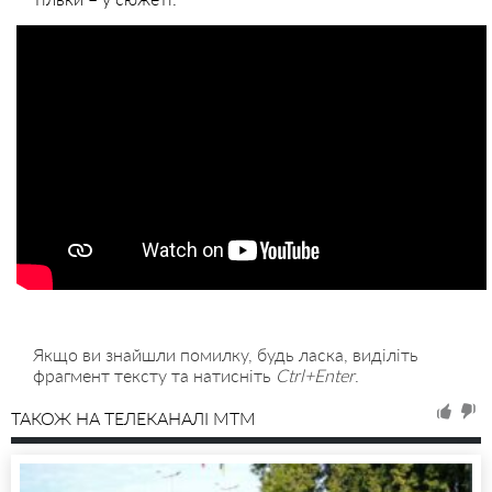
Якщо ви знайшли помилку, будь ласка, виділіть
фрагмент тексту та натисніть
Ctrl+Enter
.
ТАКОЖ НА ТЕЛЕКАНАЛІ MTM