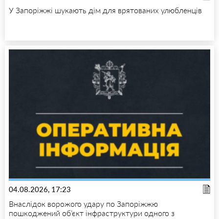
У Запоріжжі шукають дім для врятованих улюбленців
04.08.2026, 17:23
Внаслідок ворожого удару по Запоріжжю
пошкоджений об’єкт інфраструктури одного з