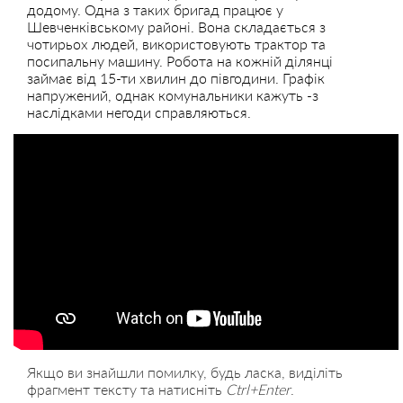
додому. Одна з таких бригад працює у
Шевченківському районі. Вона складається з
чотирьох людей, використовують трактор та
посипальну машину. Робота на кожній ділянці
займає від 15-ти хвилин до півгодини. Графік
напружений, однак комунальники кажуть -з
наслідками негоди справляються.
Якщо ви знайшли помилку, будь ласка, виділіть
фрагмент тексту та натисніть
Ctrl+Enter
.