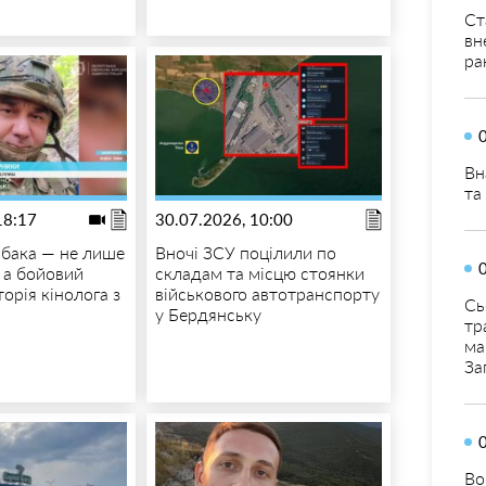
Ст
вн
ра
Вн
та
18:17
30.07.2026, 10:00
обака — не лише
Вночі ЗСУ поцілили по
 а бойовий
складам та місцю стоянки
торія кінолога з
військового автотранспорту
Сь
у Бердянську
тр
ма
За
Во