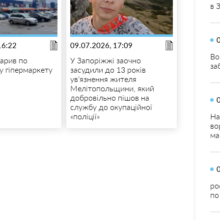
в 
16:22
09.07.2026, 17:09
Во
арив по
У Запоріжжі заочно
за
у гіпермаркету
засудили до 13 років
ув’язнення жителя
Мелітопольщини, який
добровільно пішов на
службу до окупаційної
«поліції»
На
во
ма
ро
по