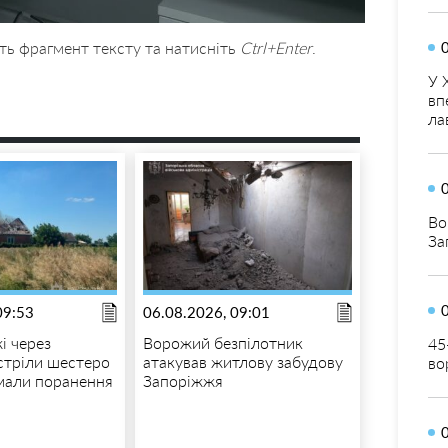
ть фрагмент тексту та натисніть
Ctrl+Enter
.
У 
вп
ла
Во
За
09:53
06.08.2026, 09:01
і через
Ворожий безпілотник
45
бстріли шестеро
атакував житлову забудову
во
мали поранення
Запоріжжя