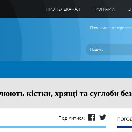
ПРО ТЕЛЕКАНАЛ
ПРОГРАМИ
C
Програма телепередач:
люють кістки, хрящі та суглоби без
Поділитися:
ПОГОД