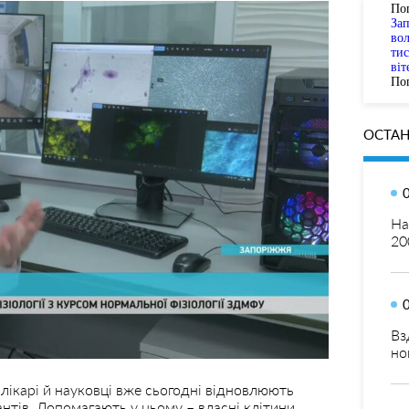
По
За
вол
тис
віт
Пог
ОСТАН
На
20
Вз
но
 лікарі й науковці вже сьогодні відновлюють
лантів. Допомагають у цьому – власні клітини