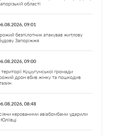
Запорізькій області
06.08.2026, 09:01
рожий безпілотник атакував житлову
будову Запоріжжя
06.08.2026, 09:00
 території Кушугумської громади
рожий дрон вбив жінку та пошкодив
газин
06.08.2026, 08:48
сіяни керованими авіабомбами ударили
 Юліївці