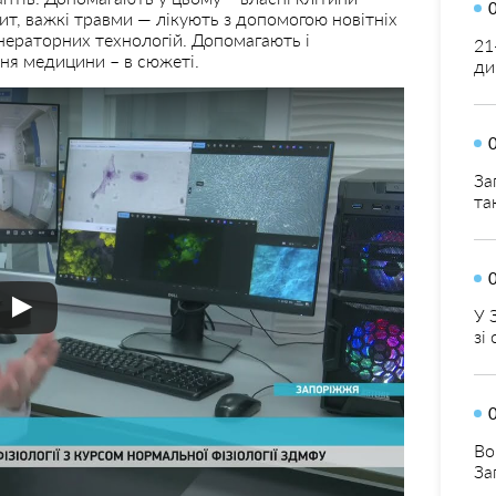
ит, важкі травми — лікують з допомогою новітніх
енераторних технологій. Допомагають і
21
ння медицини – в сюжеті.
ди
За
та
У 
зі
Во
За