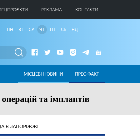
ПЕЦПРОЄКТИ
РЕКЛАМА
КОНТАКТИ
ПН
ВТ
СР
ЧТ
ПТ
СБ
НД
МІСЦЕВІ НОВИНИ
ПРЕС-ФАКТ
 операцій та імплантів
А В ЗАПОРІЖЖІ