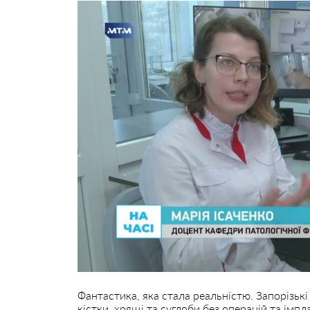
Фантастика, яка стала реальністю. Запорізькі
кістки, хрящі та суглоби без операцій та імп