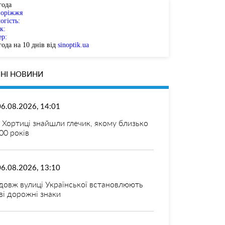
года
поріжжя
огість:
к:
ер:
ода на 10 днів від
sinoptik.ua
НІ НОВИНИ
06.08.2026, 14:01
 Хортиці знайшли глечик, якому близько
00 років
06.08.2026, 13:10
довж вулиці Української встановлюють
ві дорожні знаки