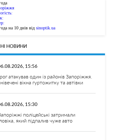
года
поріжжя
огість:
к:
ер:
ода на 10 днів від
sinoptik.ua
НІ НОВИНИ
06.08.2026, 15:56
рог атакував один із районів Запоріжжя.
нівечені вікна гуртожитку та автівки
06.08.2026, 15:30
Запоріжжі поліцейські затримали
ловіка, який підпалив чуже авто