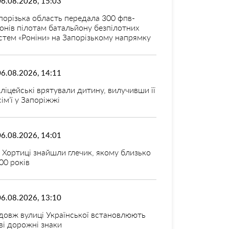
06.08.2026, 15:03
порізька область передала 300 фпв-
онів пілотам батальйону безпілотних
стем «Роніни» на Запорізькому напрямку
06.08.2026, 14:11
ліцейські врятували дитину, вилучивши її
 сім’ї у Запоріжжі
06.08.2026, 14:01
 Хортиці знайшли глечик, якому близько
00 років
06.08.2026, 13:10
довж вулиці Української встановлюють
ві дорожні знаки