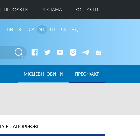
ПЕЦПРОЄКТИ
РЕКЛАМА
КОНТАКТИ
ПН
ВТ
СР
ЧТ
ПТ
СБ
НД
МІСЦЕВІ НОВИНИ
ПРЕС-ФАКТ
А В ЗАПОРІЖЖІ