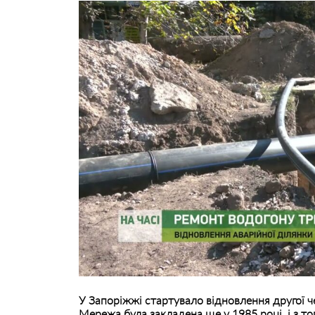
У Запоріжжі стартувало відновлення другої че
Мережа була закладена ще у 1985 році, і з то