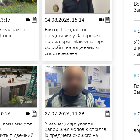
Во
За
13:17
04.08.2026, 15:14
кому районі
Віктор Покіданець
1 пнів
представив у Запоріжжі
погляд крізь «Ілюмінатор»:
У 
60 робіт, народжених зі
вп
спостережень
ла
Во
За
10:26
27.07.2026, 11:29
атьки яких уже
У закладі харчування
45
,
Запоріжжя чоловік стріляв
во
муть підземний
із предмета схожого на