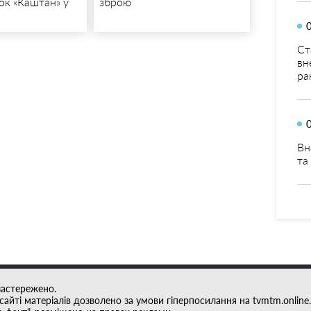
ок «Каштан» у
зброю
Ст
вн
ра
Вн
та
застережено.
айті матеріалів дозволено за умови гіперпосилання на tvmtm.online.