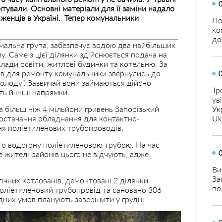
тували. Основні матеріали для її заміни надало
женців в Україні. Тепер комунальники
По
ко
до
імальна група, забезпечує водою два найбільших
у. Саме з цієї ділянки здійснюється подача на
клади освіти, житлові будинки та котельню. За
ів для ремонту комунальники звернулись до
 голоду”. Зазвичай вони займаються дійсно
Тр
ть й інші напрямки.
ув
на більш ніж 4 мільйони гривень Запорізький
Ук
постачання обладнання для контактно-
Uk
ня поліетиленових трубопроводів.
ого водогону поліетиленовою трубою. На час
 жителі районів цього не відчують, адже
Ви
За
ічних котлованів, демонтовані 2 ділянки
по
поліетиленовий трубопровід та сановано 306
дних умов планують завершити у грудні.