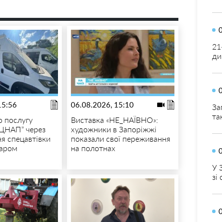
21
ди
15:56
06.08.2026, 15:10
За
та
 послугу
Виставка «НЕ_НАЇВНО»:
ЦНАП” через
художники в Запоріжжі
я спецавтівки
показали свої переживання
даром
на полотнах
У 
зі