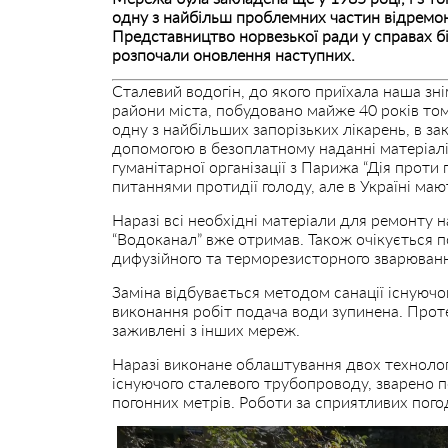
одну з найбільш проблемних частин відремон
Представництво норвезької ради у справах бі
розпочали оновлення наступних.
Сталевий водогін, до якого приїхала наша зн
райони міста, побудовано майже 40 років том
одну з найбільших запорізьких лікарень, в за
допомогою в безоплатному наданні матеріал
гуманітарної організації з Парижа “Дія проти
питаннями протидії голоду, але в Україні маю
Наразі всі необхідні матеріали для ремонту 
“Водоканал” вже отримав. Також очікується 
дифузійного та терморезисторного зварюван
Заміна відбувається методом санації існуюч
виконання робіт подача води зупинена. Проте
заживлені з інших мереж.
Наразі виконане облаштування двох технолог
існуючого сталевого трубопроводу, зварено 
погонних метрів. Роботи за сприятливих пого