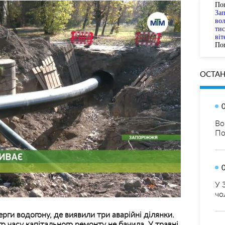
По
За
вол
тис
віт
Пог
ОСТАН
Во
По
У 
чо
рги водогону, де виявили три аварійні ділянки.
го часу капітального ремонту не бачила. У травні