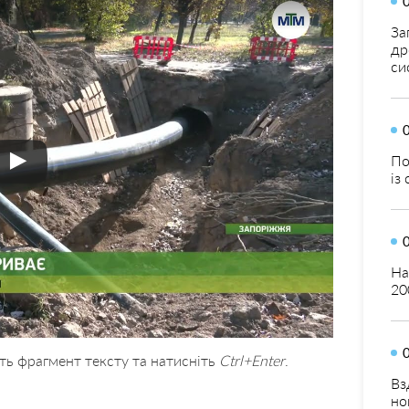
За
др
си
По
із
На
20
ть фрагмент тексту та натисніть
Ctrl+Enter
.
Вз
но