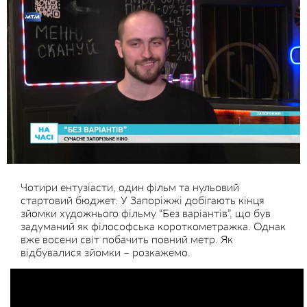
Чотири ентузіасти, один фільм та нульовий
стартовий бюджет. У Запоріжжі добігають кінця
зйомки художнього фільму “Без варіантів”, що був
задуманий як філософська короткометражка. Однак
вже восени світ побачить повний метр. Як
відбувалися зйомки – розкажемо.