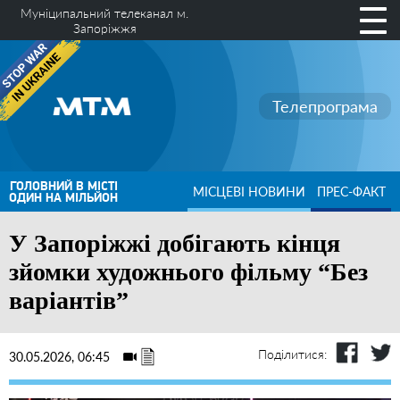
Муніципальний телеканал м.
Запоріжжя
Телепрограма
ГОЛОВНИЙ В МІСТІ
МІСЦЕВІ НОВИНИ
ПРЕС-ФАКТ
ОДИН НА МІЛЬЙОН
У Запоріжжі добігають кінця
зйомки художнього фільму “Без
варіантів”
Поділитися:
30.05.2026, 06:45