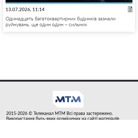
13.07.2026, 11:14
Одинадцять багатоквартирних будинків зазнали
руйнувань, ще один один – сильних
2015-2026 © Телеканал MTM Всі права застережено.
Використання будь-яких розміщених на сайті матеріалів
дозволено за умови гіперпосилання на tvmtm.online.
Інформацію, публіковану в рубриці "Прес-факт", розміщено на
правах реклами.