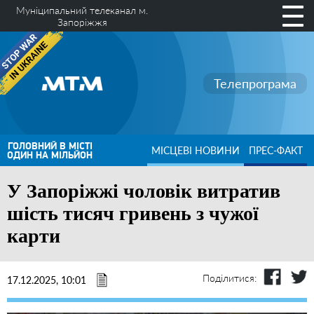
Муніципальний телеканал м.
Запоріжжя
Телепрограма
ГОЛОВНИЙ В МІСТІ
МІСЦЕВІ НОВИНИ
ПРЕС-ФАКТ
ОДИН НА МІЛЬЙОН
У Запоріжжі чоловік витратив
шість тисяч гривень з чужої
карти
Поділитися:
17.12.2025, 10:01