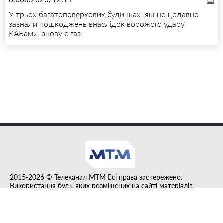
У трьох багатоповерхових будинках, які нещодавно
зазнали пошкоджень внаслідок ворожого удару
КАБами, знову є газ
2015-2026 © Телеканал MTM Всі права застережено.
Використання будь-яких розміщених на сайті матеріалів
дозволено за умови гіперпосилання на tvmtm.online.
Інформацію, публіковану в рубриці "Прес-факт", розміщено на
правах реклами.