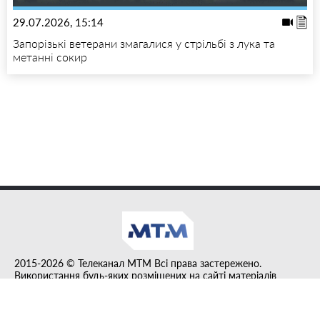
29.07.2026, 15:14
Запорізькі ветерани змагалися у стрільбі з лука та
метанні сокир
2015-2026 © Телеканал MTM Всі права застережено.
Використання будь-яких розміщених на сайті матеріалів
дозволено за умови гіперпосилання на tvmtm.online.
Інформацію, публіковану в рубриці "Прес-факт", розміщено на
правах реклами.