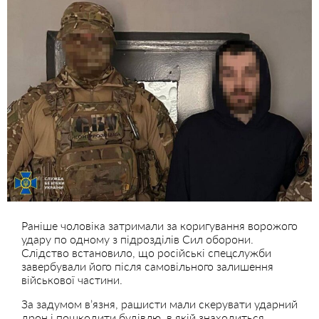
Раніше чоловіка затримали за коригування ворожого
удару по одному з підрозділів Сил оборони.
Слідство встановило, що російські спецслужби
завербували його після самовільного залишення
військової частини.
За задумом вʼязня, рашисти мали скерувати ударний
дрон і пошкодити будівлю, в якій знаходиться