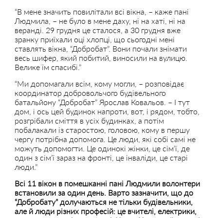
“В мене значить повилітали всі вікна, – каже пані
Людмила, – не було в мене даху, ні на хаті, ні на
веранді. 29 грудня це сталося, а 30 грудня вже
зранку приїхали оці хлопці, що сьогодні мені
ставлять вікна, “Добробат”. Вони почали знімати
весь шифер, який побитий, виносили на вулицю.
Велике їм спасибі.”
“Ми допомагали всім, кому могли, – розповідає
координатор добровольчого будівельного
батальйону “Добробат” Ярослав Ковальов. – І тут
дом, і ось цей будинок напроти, вот, і рядом, тобто,
розгрібали сміття в усіх будинках, а потім
побалакали із старостою, головою, кому в першу
чергу потрібна допомога. Це люди, які собі самі не
можуть допомогти. Це одинокі жінки, це сім’ї, де
один з сім’ї зараз на фронті, це інваліди, це старі
люди.”
Всі 11 вікон в помешканні пані Людмили волонтери
встановили за один день.
Варто зазначити, що до
“Добробату” долучаються не тільки будівельники,
але й люди різних професій: це вчителі, електрики,