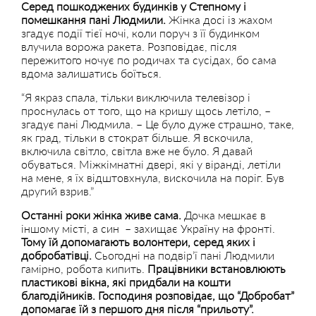
Серед пошкоджених будинків у Степному і
помешкання пані Людмили.
Жінка досі із жахом
згадує події тієї ночі, коли поруч з її будинком
влучила ворожа ракета. Розповідає, після
пережитого ночує по родичах та сусідах, бо сама
вдома залишатись боїться.
“Я якраз спала, тільки виключила телевізор і
проснулась от того, що на кришу щось летіло, –
згадує пані Людмила. – Це було дуже страшно, таке,
як град, тільки в стократ більше. Я вскочила,
включила світло, світла вже не було. Я давай
обуваться. Міжкімнатні двері, які у віранді, летіли
на мене, я їх відштовхнула, вискочила на поріг. Був
другий взрив.”
Останні роки жінка живе сама.
Дочка мешкає в
іншому місті, а син – захищає Україну на фронті.
Тому їй допомагають волонтери, серед яких і
добробатівці.
Сьогодні на подвір’ї пані Людмили
гамірно, робота кипить.
Працівники встановлюють
пластикові вікна, які придбали на кошти
благодійників. Господиня розповідає, що “Добробат”
допомагає їй з першого дня після “прильоту”.