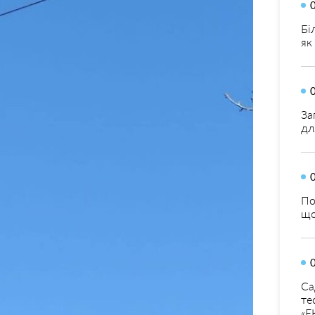
Бі
як
За
дл
По
що
Са
те
«Е