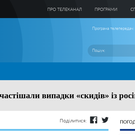
ПРО ТЕЛЕКАНАЛ
ПРОГРАМИ
C
Програма телепередач:
очастішали випадки «скидів» із ро
Поділитися:
ПОГОД