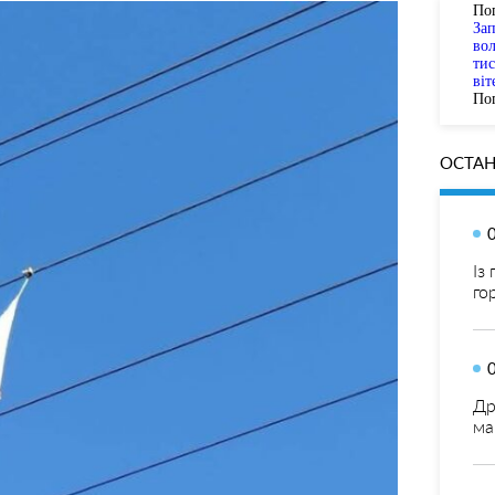
По
За
вол
тис
віт
Пог
ОСТАН
Із
го
Др
ма