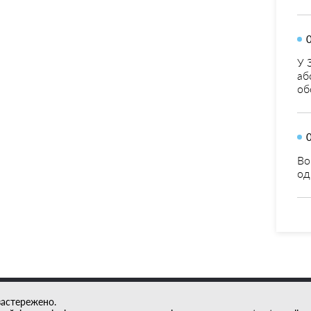
У 
аб
об
Во
од
застережено.