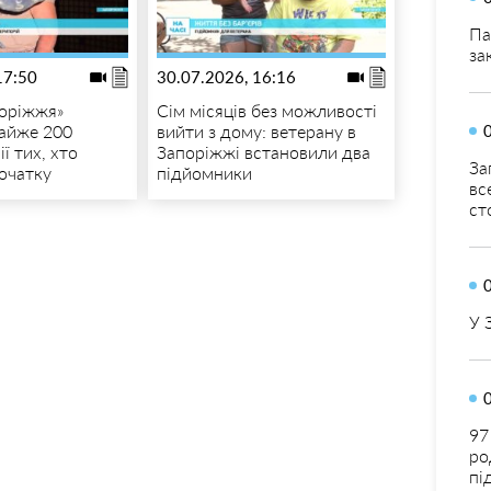
Па
за
17:50
30.07.2026, 16:16
поріжжя»
Сім місяців без можливості
айже 200
вийти з дому: ветерану в
ії тих, хто
Запоріжжі встановили два
За
початку
підйомники
вс
ст
У 
97
ро
пі