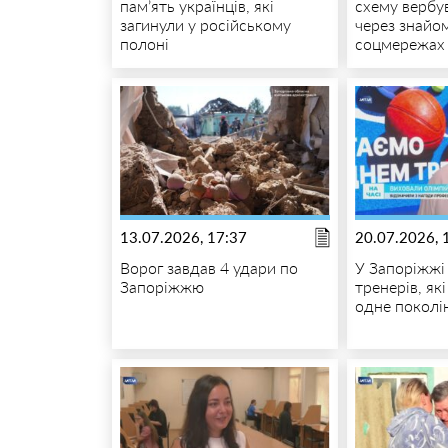
пам’ять українців, які
схему вербув
загинули у російському
через знайо
полоні
соцмережах
13.07.2026, 17:37
20.07.2026, 
Ворог завдав 4 удари по
У Запоріжжі
Запоріжжю
тренерів, як
одне поколі