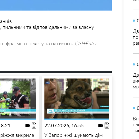
анців:
 пильними та відповідальними за власну
Дв
по
ра
ть фрагмент тексту та натисніть
Ctrl+Enter
.
Дв
ви
мі
Вн
ел
18:21
22.07.2026, 16:55
ти
оріжжя викрила
У Запоріжжі шукають дім