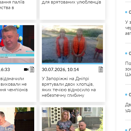
ання паліїв
для врятованих улюбленців
мства в
У 
че
ав
По
зо
16:33
30.07.2026, 10:14
Ше
 відзначили
У Запоріжжі на Дніпрі
і виховали не
врятували двох хлопців,
ння чемпіонів
яких течією відносило на
небезпечну глибину
Дв
уд