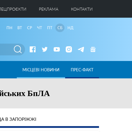
ПЕЦПРОЄКТИ
РЕКЛАМА
КОНТАКТИ
ПН
ВТ
СР
ЧТ
ПТ
СБ
НД
МІСЦЕВІ НОВИНИ
ПРЕС-ФАКТ
сійських БпЛА
А В ЗАПОРІЖЖІ