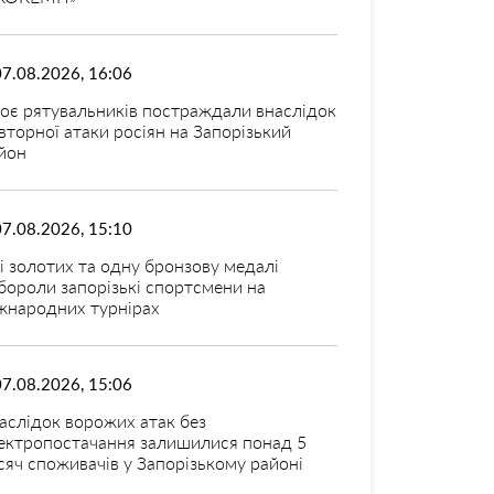
07.08.2026, 16:06
оє рятувальників постраждали внаслідок
вторної атаки росіян на Запорізький
йон
07.08.2026, 15:10
і золотих та одну бронзову медалі
бороли запорізькі спортсмени на
жнародних турнірах
07.08.2026, 15:06
аслідок ворожих атак без
ектропостачання залишилися понад 5
сяч споживачів у Запорізькому районі