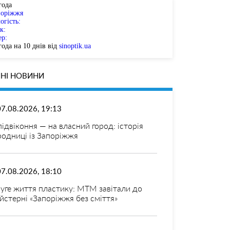
года
поріжжя
огість:
к:
ер:
ода на 10 днів від
sinoptik.ua
НІ НОВИНИ
07.08.2026, 19:13
 підвіконня — на власний город: історія
родниці із Запоріжжя
07.08.2026, 18:10
уге життя пластику: МТМ завітали до
йстерні «Запоріжжя без сміття»