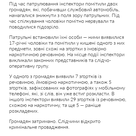
Під час патрулювання інспектори помітили двох
громадян, які, побачивши службовий автомобіль,
намагалися зникнути з поля зору патрульних. Під
час спілкування чоловіки помітно нервували та
поводилися підозріло.
Патрульні встановили їхні особи — ними виявилися
17-річні чоловіки та помітили у кишені одного з них
предмети, зовні схожі на згортки з імовірно
наркотичною речовиною. На місце події інспектори
викликали законних представників та слідчо-
оперативну групу.
У одного з громадян виявили 7 згортків із
речовиною, ймовірно наркотичною, а також 5
згортків, зафіксованих на фотографіях у мобільному
телефоні, які, зі слів, він уже встиг розкласти. В
іншого інспектори виявили 29 згортків із речовиною,
схожою на наркотичну, та ще 5 — раніше
розкладених.
Громадян затримано. Слідчими відкрито
кримінальне провадження.