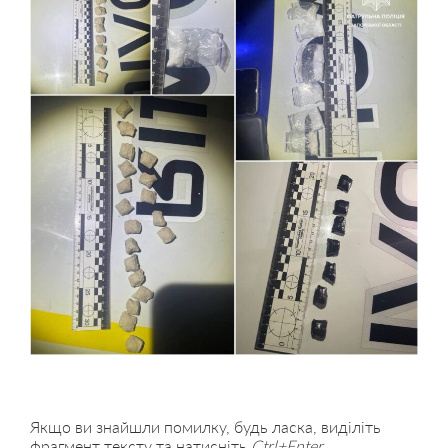
Якщо ви знайшли помилку, будь ласка, виділіть
фрагмент тексту та натисніть
Ctrl+Enter
.