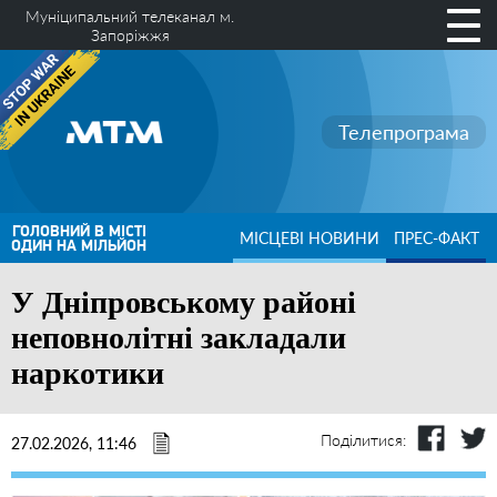
Муніципальний телеканал м.
Запоріжжя
Телепрограма
ГОЛОВНИЙ В МІСТІ
МІСЦЕВІ НОВИНИ
ПРЕС-ФАКТ
ОДИН НА МІЛЬЙОН
У Дніпровському районі
неповнолітні закладали
наркотики
Поділитися:
27.02.2026, 11:46