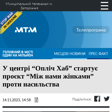
Муніципальний телеканал м.
Запоріжжя
Телепрограма
ГОЛОВНИЙ В МІСТІ
МІСЦЕВІ НОВИНИ
ПРЕС-ФАКТ
ОДИН НА МІЛЬЙОН
У центрі “Опліч Хаб” стартує
проєкт “Між нами жінками”
проти насильства
Поділитися:
14.11.2023, 14:58