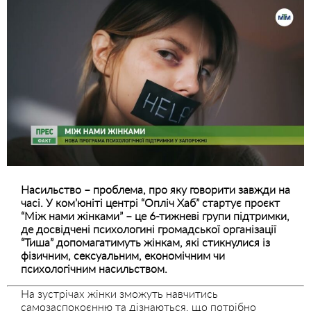
Насильство – проблема, про яку говорити завжди на
часі. У ком’юніті центрі “Опліч Хаб” стартує проєкт
“Між нами жінками” – це 6-тижневі групи підтримки,
де досвідчені психологині громадської організації
“Тиша” допомагатимуть жінкам, які стикнулися із
фізичним, сексуальним, економічним чи
психологічним насильством.
На зустрічах жінки зможуть навчитись
самозаспокоєнню та дізнаються, що потрібно