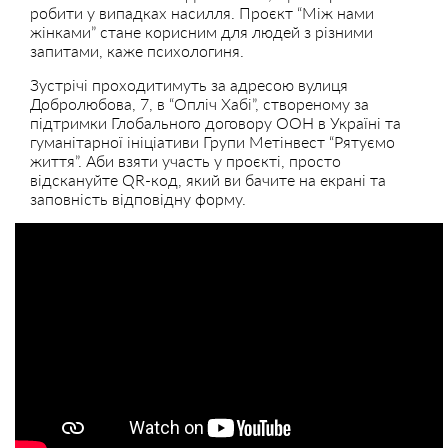
робити у випадках насилля. Проєкт “Між нами
жінками” стане корисним для людей з різними
запитами, каже психологиня.
Зустрічі проходитимуть за адресою вулиця
Добролюбова, 7, в “Опліч Хабі”, створеному за
підтримки Глобального договору ООН в Україні та
гуманітарної ініціативи Групи Метінвест “Рятуємо
життя”. Аби взяти участь у проєкті, просто
відскануйте QR-код, який ви бачите на екрані та
заповність відповідну форму.