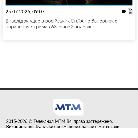
25.07.2026, 09:07
Внаслідок ударів російських БпЛА по Запоріжжю
поранення отримав 63-річний чоловік
2015-2026 © Телеканал MTM Всі права застережено.
Використання будь-яких розміщених на сайті матеріалів
дозволено за умови гіперпосилання на tvmtm.online.
Інформацію, публіковану в рубриці "Прес-факт", розміщено на