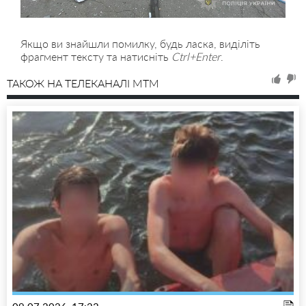
Якщо ви знайшли помилку, будь ласка, виділіть
фрагмент тексту та натисніть
Ctrl+Enter
.
ТАКОЖ НА ТЕЛЕКАНАЛІ MTM