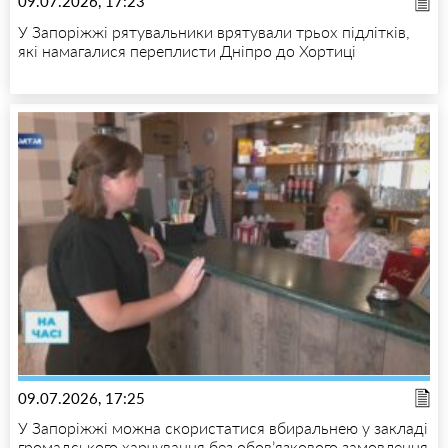
09.07.2026, 17:23
У Запоріжжі рятувальники врятували трьох підлітків,
які намагалися переплисти Дніпро до Хортиці
09.07.2026, 17:25
У Запоріжжі можна скористатися вбиральнею у закладі
громадського харчування без обов’язкового замовлення