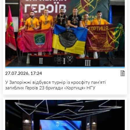
27.07.2026, 17:24
У Запоріжжі відбувся турнір із кросфіту пам’яті
загиблих Героїв 23 бригади «Хортиця» НГУ