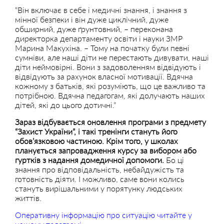
“Він включає в себе і медичні знання, і знання з
мінної безпеки і він дуже циклічний, дуже
обширний, дуже ґрунтовний, – переконана
директорка департаменту освіти і науки ЗМР
Марина Макухіна. – Тому на початку були певні
сумніви, але наші діти не перестають дивувати, наші
діти неймовірні. Вони з задоволенням відвідують і
відвідують за рахунок власної мотивації. Вдячна
кожному з батьків, які розуміють, що це важливо та
потрібною. Вдячна педагогам, які долучають наших
дітей, які до цього дотичні.”
Зараз відбувається оновлення програми з предмету
“Захист України”, і такі тренінги стануть його
обов’язковою частиною. Крім того, у школах
планується запровадження курсу за вибором або
гуртків з надання домедичної допомоги.
Бо ці
знання про відповідальність, небайдужість та
готовність діяти. І можливо, саме вони колись
стануть вирішальними у порятунку людських
життів.
Оперативну інформацію про ситуацію читайте у