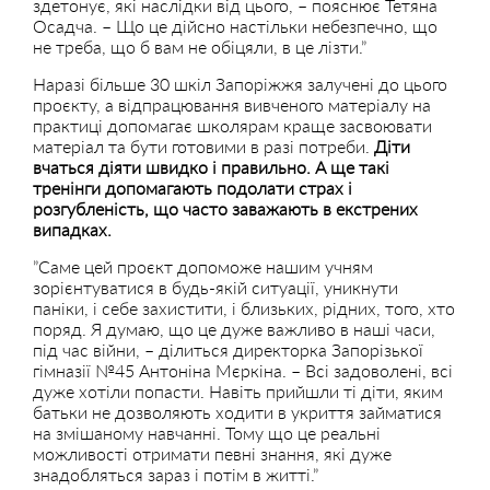
здетонує, які наслідки від цього, – пояснює Тетяна
Осадча. – Що це дійсно настільки небезпечно, що
не треба, що б вам не обіцяли, в це лізти.”
Наразі більше 30 шкіл Запоріжжя залучені до цього
проєкту, а відпрацювання вивченого матеріалу на
практиці допомагає школярам краще засвоювати
матеріал та бути готовими в разі потреби.
Діти
вчаться діяти швидко і правильно. А ще такі
тренінги допомагають подолати страх і
розгубленість, що часто заважають в екстрених
випадках.
”Саме цей проєкт допоможе нашим учням
зорієнтуватися в будь-якій ситуації, уникнути
паніки, і себе захистити, і близьких, рідних, того, хто
поряд. Я думаю, що це дуже важливо в наші часи,
під час війни, – ділиться директорка Запорізької
гімназії №45 Антоніна Мєркіна. – Всі задоволені, всі
дуже хотіли попасти. Навіть прийшли ті діти, яким
батьки не дозволяють ходити в укриття займатися
на змішаному навчанні. Тому що це реальні
можливості отримати певні знання, які дуже
знадобляться зараз і потім в житті.”