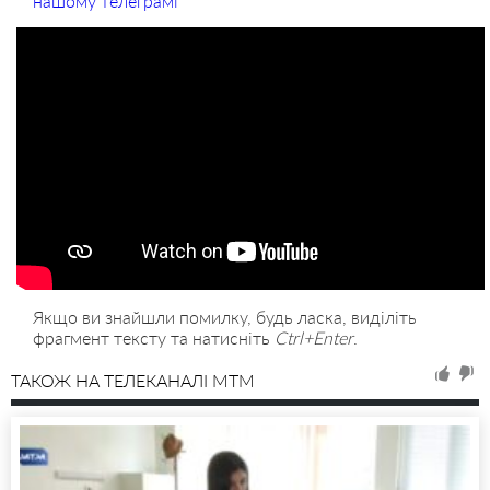
нашому телеграмі
Якщо ви знайшли помилку, будь ласка, виділіть
фрагмент тексту та натисніть
Ctrl+Enter
.
ТАКОЖ НА ТЕЛЕКАНАЛІ MTM