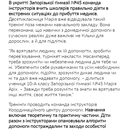
В укритті Запорізької гімназії №45 команда
інструкторів вчить школярів правильно діяти в
екстрених ситуаціях до прибуття медиків.
Десятикласниця Марія вже відвідувала такий
тренінг поза межами навчального закладу. Вона
переконана, що навички з домедичної допомоги в
сучасних реаліях дуже важливі не тільки для
дорослих, а й для підлітків.
“Як врятувати людину, як їй допомогти, зробити
перев’язування, турнікет накласти. Насамперед
треба зрозуміти чи небезпечна людина для тебе чи
ні. Убезпечити себе рукавичками та усім необхідним
для допомоги, підійти, зрозуміти дихає людина чи
ні та далі вже надавати допомогу, – ділиться
учениця 10-А класу Запорізької гімназії №45 Марія
Аріх. – Завжди треба розуміти та знати як врятувати
інші життя, своє життя також.”
Тренінги проводить команда інструкторів
Координаційного центру допомоги.
Навчання
включає теоретичну та практичну частини. Діти
разом з інструкторами опановували алгоритм
допомоги постраждалим та заходи особистої