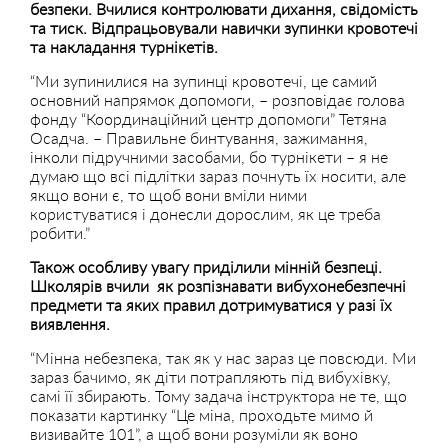
безпеки. Вчилися контролювати дихання, свідомість
та тиск. Відпрацьовували навички зупинки кровотечі
та накладання турнікетів.
“Ми зупинилися на зупинці кровотечі, це самий
основний напрямок допомоги, – розповідає голова
фонду “Координаційний центр допомоги” Тетяна
Осадча. – Правильне бинтування, зажимання,
інколи підручними засобами, бо турнікети – я не
думаю що всі підлітки зараз почнуть їх носити, але
якщо вони є, то щоб вони вміли ними
користуватися і донесли дорослим, як це треба
робити.”
Також особливу увагу приділили мінній безпеці.
Школярів вчили як розпізнавати вибухонебезпечні
предмети та яких правил дотримуватися у разі їх
виявлення.
“Мінна небезпека, так як у нас зараз це повсюди. Ми
зараз бачимо, як діти потрапляють під вибухівку,
самі її збирають. Тому задача інструктора не те, що
показати картинку “Це міна, проходьте мимо й
визивайте 101”, а щоб вони розуміли як воно