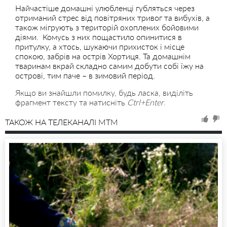
Найчастіше домашні улюбленці губляться через
отриманий стрес від повітряних тривог та вибухів, а
також мігрують з територій охоплених бойовими
діями. Комусь з них пощастило опинитися в
притулку, а хтось, шукаючи прихисток і місце
спокою, забрів на острів Хортиця. Та домашнім
тваринам вкрай складно самим добути собі їжу на
острові, тим паче – в зимовий період.
Якщо ви знайшли помилку, будь ласка, виділіть
фрагмент тексту та натисніть
Ctrl+Enter
.
ТАКОЖ НА ТЕЛЕКАНАЛІ MTM