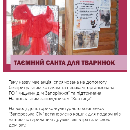
Таку назву має акція, спрямована на допомогу
безпритульним котикам та песикам, організована
ГО “Кицькин дім Запоріжжя” та підтримана
Національним заповідником “Хортиця”.
На вході до історико-культурного комплексу
“Запорозька Січ” встановлено кошик для подарунків
нашим чотирилапим друзям, які втратили свою
домівку.