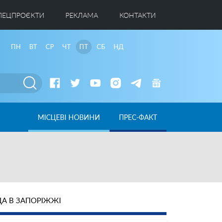
ПЕЦПРОЄКТИ
РЕКЛАМА
КОНТАКТИ
ПН
ВТ
СР
ЧТ
ПТ
СБ
НД
МІСЦЕВІ НОВИНИ
ПРЕС-ФАКТ
А В ЗАПОРІЖЖІ