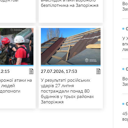
Во
безпілотника на Запоріжжя
За
У 
вп
ла
12:15
27.07.2026, 17:53
Во
орожої атаки на
У результаті російських
За
7 людей
ударів 27 липня
 допомоги
постраждали понад 80
будинків у трьох районах
Запоріжжя
45
во