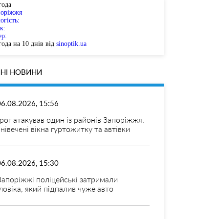
года
поріжжя
огість:
к:
ер:
ода на 10 днів від
sinoptik.ua
НІ НОВИНИ
06.08.2026, 15:56
рог атакував один із районів Запоріжжя.
нівечені вікна гуртожитку та автівки
06.08.2026, 15:30
Запоріжжі поліцейські затримали
ловіка, який підпалив чуже авто