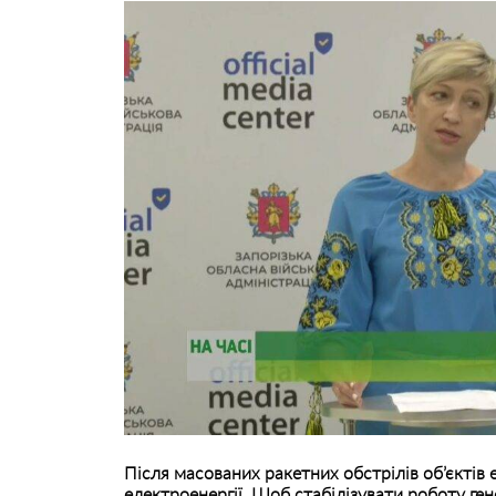
Після масованих ракетних обстрілів об’єктів е
електроенергії. Щоб стабілізувати роботу гене