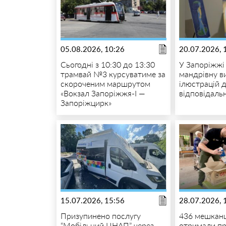
05.08.2026, 10:26
20.07.2026, 
Сьогодні з 10:30 до 13:30
У Запоріжжі
трамвай №3 курсуватиме за
мандрівну в
скороченим маршрутом
ілюстрацій д
«Вокзал Запоріжжя-I —
відповідаль
Запоріжцирк»
15.07.2026, 15:56
28.07.2026, 
Призупинено послугу
436 мешканц
“Мобільний ЦНАП” через
отримали пр