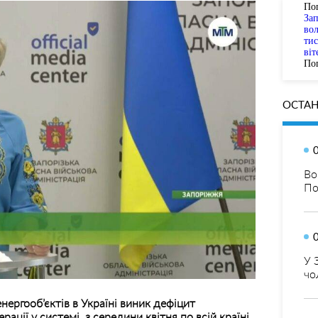
По
За
вол
тис
віт
Пог
ОСТАН
Во
По
У 
чо
нергооб’єктів в Україні виник дефіцит
рації у системі, з середини квітня по всій країні