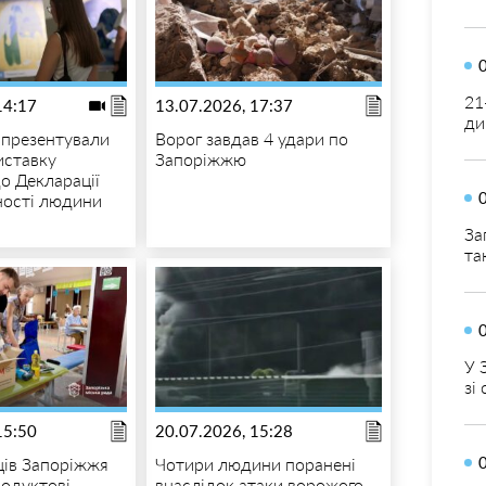
21
14:17
13.07.2026, 17:37
ди
 презентували
Ворог завдав 4 удари по
иставку
Запоріжжю
о Декларації
ності людини
За
та
У 
зі
15:50
20.07.2026, 15:28
ів Запоріжжя
Чотири людини поранені
одуктові
внаслідок атаки ворожого