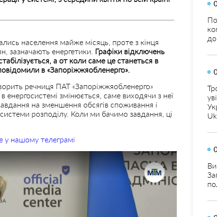
По
ко
до
лись населення майже місяць, проте з кінця
ян, зазначають енергетики.
Графіки відключень
табілізується, а от коли саме це станеться в
 повідомили в «Запоріжжяобленерго».
 говорить речниця ПАТ «Запоріжжяобленерго»
Тр
в енергосистемі змінюється, саме виходячи з неї
ув
завдання на зменшення обсягів споживання і
Ук
системи розподілу. Коли ми бачимо завдання, ці
Uk
е у нашому телеграмі
Ви
За
по