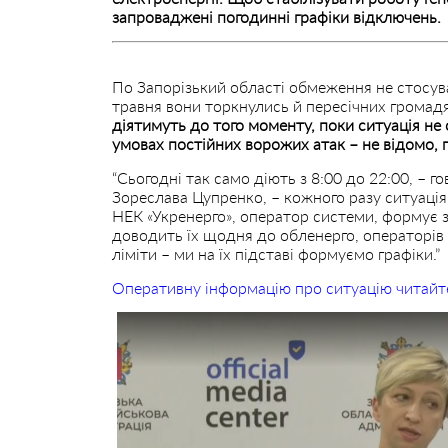
запроваджені погодинні графіки відключень.
По Запорізький області обмеження не стосува
травня вони торкнулись й пересічних громад
діятимуть до того моменту, поки ситуація не с
умовах постійних ворожих атак – не відомо,
“Сьогодні так само діють з 8:00 до 22:00, –
Зореслава Цупренко, – кожного разу ситуація 
НЕК «Укренерго», оператор системи, формує 
доводить їх щодня до обленерго, операторів 
ліміти – ми на їх підставі формуємо графіки.”
Оперативну інформацію про ситуацію читайт