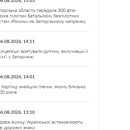
06.08.2026, 15:03
порізька область передала 300 фпв-
онів пілотам батальйону безпілотних
стем «Роніни» на Запорізькому напрямку
06.08.2026, 14:11
ліцейські врятували дитину, вилучивши її
 сім’ї у Запоріжжі
06.08.2026, 14:01
 Хортиці знайшли глечик, якому близько
00 років
06.08.2026, 13:10
довж вулиці Української встановлюють
ві дорожні знаки