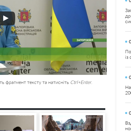
За
др
си
По
із
ть фрагмент тексту та натисніть
Ctrl+Enter
.
На
20
Вз
но