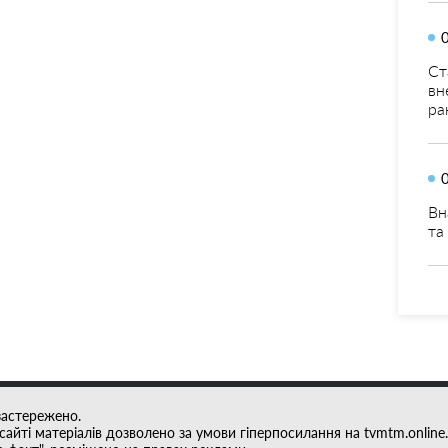
Ст
вн
ра
Вн
та
застережено.
айті матеріалів дозволено за умови гіперпосилання на tvmtm.online.