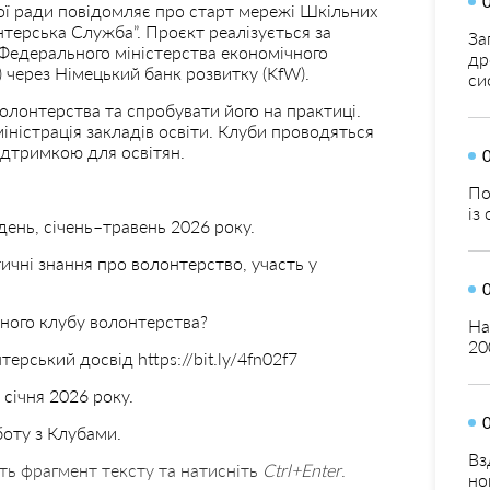
кої ради повідомляє про старт мережі Шкільних
нтерська Служба”. Проєкт реалізується за
За
Федерального міністерства економічного
др
 через Німецький банк розвитку (KfW).
си
олонтерства та спробувати його на практиці.
іністрація закладів освіти. Клуби проводяться
ідтримкою для освітян.
По
із
день, січень–травень 2026 року.
ичні знання про волонтерство, участь у
ного клубу волонтерства?
На
20
ерський досвід https://bit.ly/4fn02f7
січня 2026 року.
оту з Клубами.
Вз
ть фрагмент тексту та натисніть
Ctrl+Enter
.
но