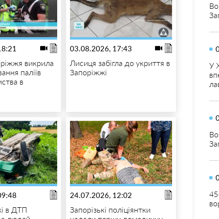
Во
За
18:21
03.08.2026, 17:43
оріжжя викрила
Лисиця забігла до укриття в
У 
ання паліїв
Запоріжжі
вп
мства в
ла
Во
За
45
09:48
24.07.2026, 12:02
во
і в ДТП
Запорізькі поліціянтки
оє людей
надали першу домедичну