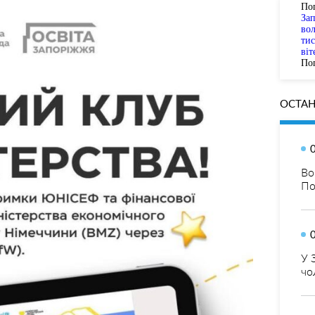
По
За
вол
тис
віт
Пог
ОСТАН
Во
По
У 
чо