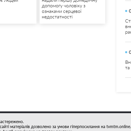
допомогу чоловіку з
ознаками серцевої
недостатності
Ст
вн
ра
Вн
та
застережено.
айті матеріалів дозволено за умови гіперпосилання на tvmtm.online.