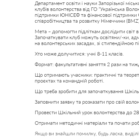
Департамент освіти і науки Запорізької місь
клубів волонтерства від ГО “Українська Воло
підтримки ЮНІСЕФ та фінансової підтримки 
співробітництва та розвитку Німеччини (BMZ)
Мета – допомогти підліткам дослідити світ в
Започаткувати клуб можуть освітяни/-ки, адм
на волонтерських засадах, зі стипендійною п
Хто може долучитися: учні 8-11 класів.
Формат: факультативні заняття 2 рази на тиж
Що отримають учасники: практичні та теорет
проєктах та командній роботі.
Що треба зробити для започаткування Шкіль
Заповнити заявку та розказати про свій волонт
Провести Шкільний урок волонтерства до 28 
Отримати методичні матеріали та почати роб
Якщо ви знайшли помилку, будь ласка, виділі