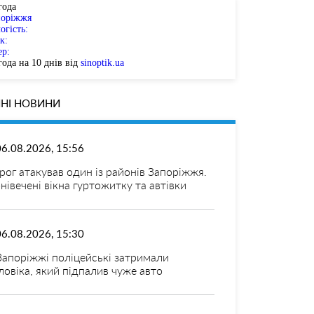
года
поріжжя
огість:
к:
ер:
ода на 10 днів від
sinoptik.ua
НІ НОВИНИ
06.08.2026, 15:56
рог атакував один із районів Запоріжжя.
нівечені вікна гуртожитку та автівки
06.08.2026, 15:30
Запоріжжі поліцейські затримали
ловіка, який підпалив чуже авто