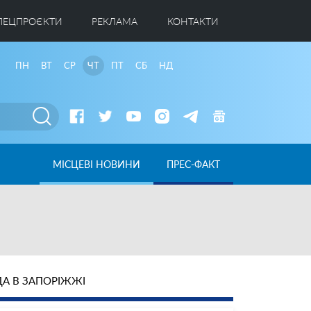
ПЕЦПРОЄКТИ
РЕКЛАМА
КОНТАКТИ
ПН
ВТ
СР
ЧТ
ПТ
СБ
НД
МІСЦЕВІ НОВИНИ
ПРЕС-ФАКТ
А В ЗАПОРІЖЖІ