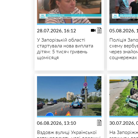
28.07.2026, 16:12
05.08.2026, 
У Запорізькій області
Поліція Зап
стартувала нова виплата
схему вербув
дітям: 5 тисяч гривень
через знайо
щомісяця
соцмережах
06.08.2026, 13:10
30.07.2026, 
Вздовж вулиці Української
На Запоріжж
встановлюють нові дорожні
загинули дв