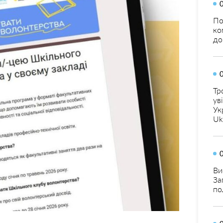
По
ко
до
Тр
ув
Ук
Uk
Ви
За
по