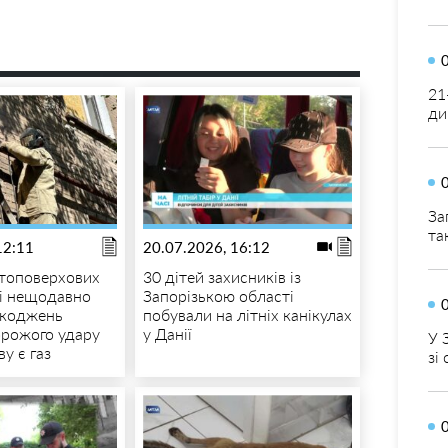
21
ди
За
та
12:11
20.07.2026, 16:12
атоповерхових
30 дітей захисників із
кі нещодавно
Запорізькою області
шкоджень
побували на літніх канікулах
орожого удару
у Данії
У 
у є газ
зі