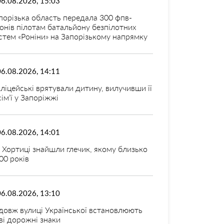
06.08.2026, 15:03
порізька область передала 300 фпв-
онів пілотам батальйону безпілотних
стем «Роніни» на Запорізькому напрямку
06.08.2026, 14:11
ліцейські врятували дитину, вилучивши її
 сім’ї у Запоріжжі
06.08.2026, 14:01
 Хортиці знайшли глечик, якому близько
00 років
06.08.2026, 13:10
довж вулиці Української встановлюють
ві дорожні знаки