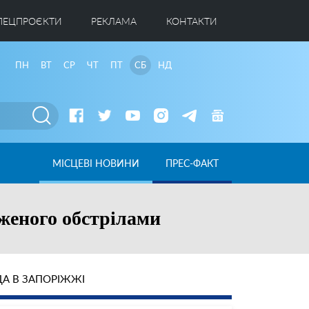
ПЕЦПРОЄКТИ
РЕКЛАМА
КОНТАКТИ
ПН
ВТ
СР
ЧТ
ПТ
СБ
НД
МІСЦЕВІ НОВИНИ
ПРЕС-ФАКТ
женого обстрілами
А В ЗАПОРІЖЖІ