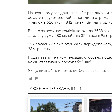
На черговому засіданні комісії з розгляду п
об’єкти нерухомого майна погодили отримання
мільйонів 626 тисяч 842 гривні. Виплати зд
Всього за весь час комісія погодила 3588 за
загальну суму 280 мільйонів 322 тисячі 959 г
3279 власників вже отримали держдопомогу, 
336 гривень.
Подати запит на компенсацію стосовно пош
адміністративних послуг або “Дію”.
Якщо ви знайшли помилку, будь ласка, виділі
ТАКОЖ НА ТЕЛЕКАНАЛІ MTM