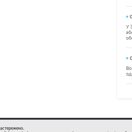
У 
аб
об
Во
од
застережено.