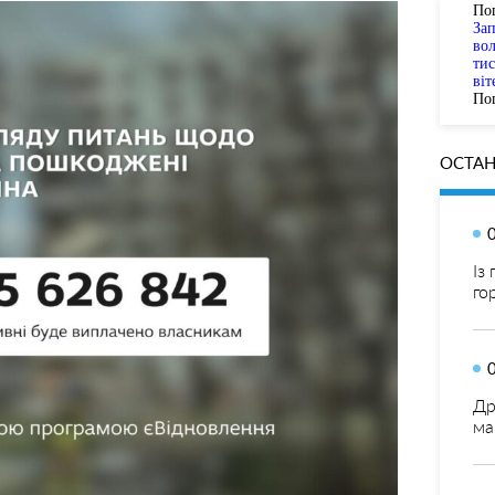
По
За
вол
тис
віт
Пог
ОСТАН
Із
го
Др
ма