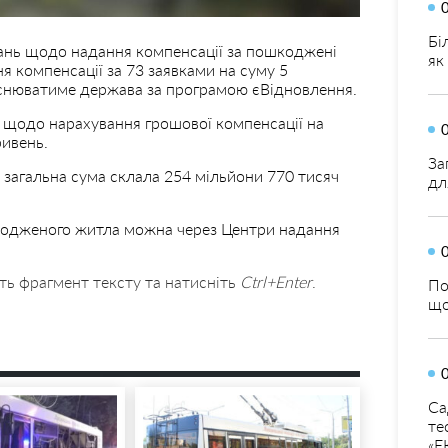
Бі
итань щодо надання компенсації за пошкоджені
як
 компенсації за 73 заявками на суму 5
ійснюватиме держава за програмою єВідновлення.
яв щодо нарахування грошової компенсації на
ривень.
За
загальна сума склала 254 мільйони 770 тисяч
дл
кодженого житла можна через Центри надання
ть фрагмент тексту та натисніть
Ctrl+Enter
.
По
що
Са
те
«Е