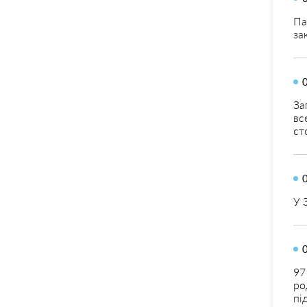
Па
за
За
вс
ст
У 
97
ро
пі