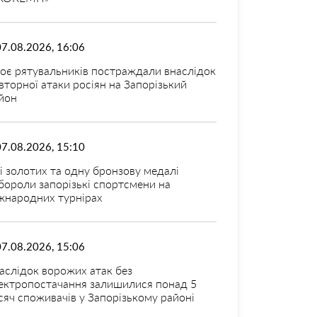
07.08.2026, 16:06
оє рятувальників постраждали внаслідок
вторної атаки росіян на Запорізький
йон
07.08.2026, 15:10
і золотих та одну бронзову медалі
бороли запорізькі спортсмени на
жнародних турнірах
07.08.2026, 15:06
аслідок ворожих атак без
ектропостачання залишилися понад 5
сяч споживачів у Запорізькому районі