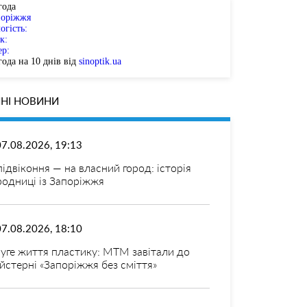
года
поріжжя
огість:
к:
ер:
ода на 10 днів від
sinoptik.ua
НІ НОВИНИ
07.08.2026, 19:13
 підвіконня — на власний город: історія
родниці із Запоріжжя
07.08.2026, 18:10
уге життя пластику: МТМ завітали до
йстерні «Запоріжжя без сміття»