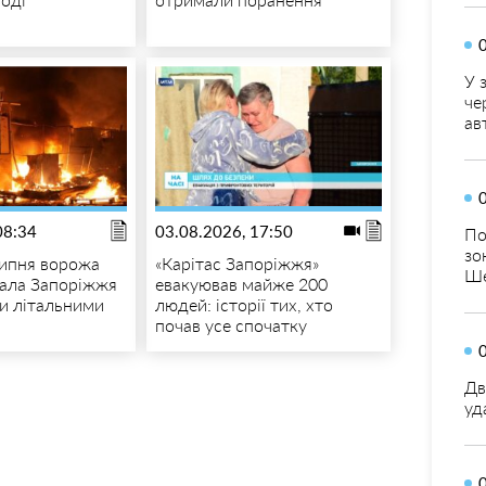
У 
че
ав
08:34
03.08.2026, 17:50
По
зо
липня ворожа
«Карітас Запоріжжя»
Ше
вала Запоріжжя
евакуював майже 200
и літальними
людей: історії тих, хто
почав усе спочатку
Дв
уд