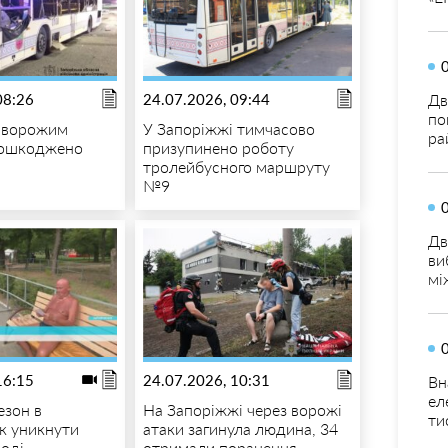
08:26
24.07.2026, 09:44
Дв
по
і ворожим
У Запоріжжі тимчасово
ра
пошкоджено
призупинено роботу
тролейбусного маршруту
№9
Дв
ви
мі
16:15
24.07.2026, 10:31
Вн
ел
езон в
На Запоріжжі через ворожі
ти
як уникнути
атаки загинула людина, 34
воді
отримали поранення