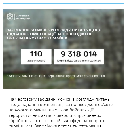
На черговому засіданні комісії з розгляду питань
щодо надання компенсації за пошкоджені об’єкти
нерухомого майна внаслідок бойових дій,
терористичних актів, диверсій, спричинених
збройною агресією російської федерації проти
України у м. Запоріжжя погодили отримання