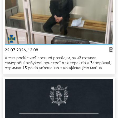
22.07.2026, 13:08
Агент російської воєнної розвідки, який готував
саморобні вибухові пристрої для терактів у Запоріжжі,
отримав 15 років ув’язнення з конфіскацією майна