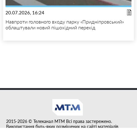
20.07.2026, 16:24
Навпроти головного входу парку «Придніпровський»
облаштували новий пішохідний перехід
2015-2026 © Телеканал MTM Всі права застережено.
Використання будь-яких розміщених на сайті матеріалів
дозволено за умови гіперпосилання на tvmtm.online.
Інформацію, публіковану в рубриці "Прес-факт", розміщено на