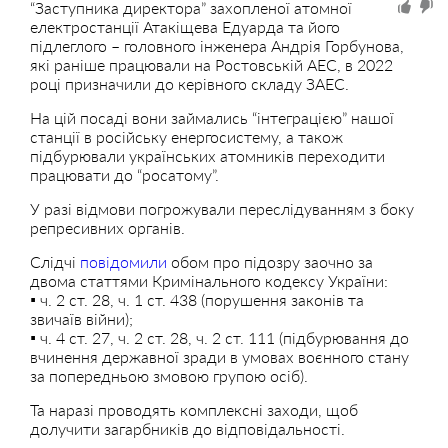
“Заступника директора” захопленої атомної
електростанції Атакіщева Едуарда та його
підлеглого – головного інженера Андрія Горбунова,
які раніше працювали на Ростовській АЕС, в 2022
році призначили до керівного складу ЗАЕС.
На цій посаді вони займались “інтеграцією” нашої
станції в російську енергосистему, а також
підбурювали українських атомників переходити
працювати до “росатому”.
У разі відмови погрожували переслідуванням з боку
репресивних органів.
Слідчі
повідомили
обом про підозру заочно за
двома статтями Кримінального кодексу України:
▪️ ⁠ч. 2 ст. 28, ч. 1 ст. 438 (порушення законів та
звичаїв війни);
▪️ ⁠ч. 4 ст. 27, ч. 2 ст. 28, ч. 2 ст. 111 (підбурювання до
вчинення державної зради в умовах воєнного стану
за попередньою змовою групою осіб).
Та наразі проводять комплексні заходи, щоб
долучити загарбників до відповідальності.