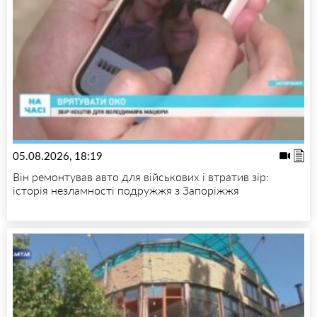
05.08.2026, 18:19
Він ремонтував авто для військових і втратив зір:
історія незламності подружжя з Запоріжжя