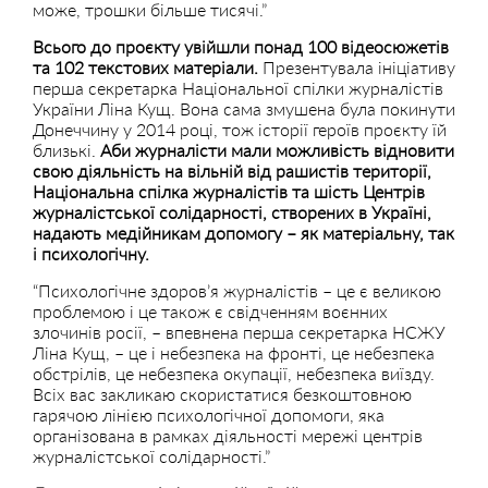
може, трошки більше тисячі.”
Всього до проєкту увійшли понад 100 відеосюжетів
та 102 текстових матеріали.
Презентувала ініціативу
перша секретарка Національної спілки журналістів
України Ліна Кущ. Вона сама змушена була покинути
Донеччину у 2014 році, тож історії героїв проєкту їй
близькі.
Аби журналісти мали можливість відновити
свою діяльність на вільній від рашистів території,
Національна спілка журналістів та шість Центрів
журналістської солідарності, створених в Україні,
надають медійникам допомогу – як матеріальну, так
і психологічну.
“Психологічне здоров’я журналістів – це є великою
проблемою і це також є свідченням воєнних
злочинів росії, – впевнена перша секретарка НСЖУ
Ліна Кущ, – це і небезпека на фронті, це небезпека
обстрілів, це небезпека окупації, небезпека виїзду.
Всіх вас закликаю скористатися безкоштовною
гарячою лінією психологічної допомоги, яка
організована в рамках діяльності мережі центрів
журналістської солідарності.”