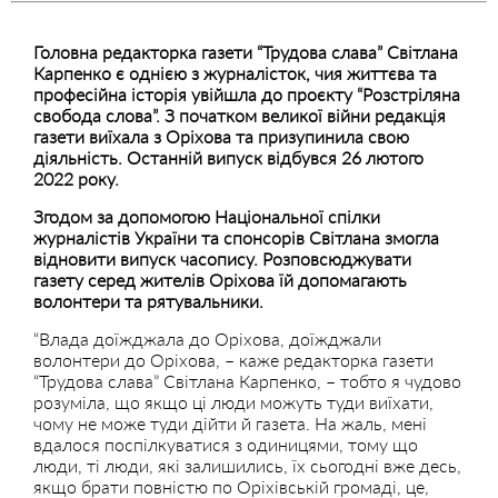
Головна редакторка газети “Трудова слава” Світлана
Карпенко є однією з журналісток, чия життєва та
професійна історія увійшла до проєкту “Розстріляна
свобода слова”.
З початком великої війни редакція
газети виїхала з Оріхова та призупинила свою
діяльність. Останній випуск відбувся 26 лютого
2022 року.
Згодом за допомогою Національної спілки
журналістів України та спонсорів Світлана змогла
відновити випуск часопису. Розповсюджувати
газету серед жителів Оріхова їй допомагають
волонтери та рятувальники.
“Влада доїжджала до Оріхова, доїжджали
волонтери до Оріхова, – каже редакторка газети
“Трудова слава” Світлана Карпенко, – тобто я чудово
розуміла, що якщо ці люди можуть туди виїхати,
чому не може туди дійти й газета. На жаль, мені
вдалося поспілкуватися з одиницями, тому що
люди, ті люди, які залишились, їх сьогодні вже десь,
якщо брати повністю по Оріхівській громаді, це,