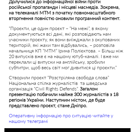
Долучилися до інформаційної війни проти
російської пропаганди і місцеві масмедіа. Зокрема,
на телеканалі МТМ з початку повномасштабного
вторгнення повністю оновили програмний контент.
“Проєкти, це один проєкт – “На межі”, в якому
документуються всі дані, які розповідають нам
учасники проєкту, як вони виїжджали з окупованих
територій, які жахи там відбувались, – розповіла
начальниця КП “МТМ” Ірина Полієктова. – Більш ніж
20 випусків вже є на нашому ютуб-каналі. І вже ми
переклали ці випуски на англійську, зробили
субтитри, щоб весь світ мог дивитися ці проєкти.”
Створили проєкт “Розстріляна свобода слова”
Національна спілка журналістів та шведська
організація “Civil Rights Defends”.
Загалом
презентацію побачили майже 300 журналістів з 18
регіонів України. Наступним містом, де буде
представлено проєкт, стане Дніпро.
Оперативну інформацію про ситуацію читайте у
нашому телеграмі