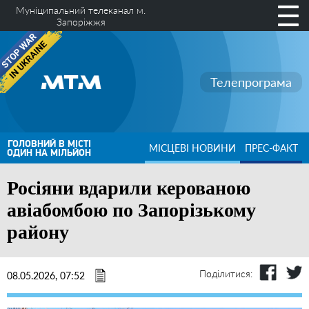
Муніципальний телеканал м.
Запоріжжя
Телепрограма
ГОЛОВНИЙ В МІСТІ
МІСЦЕВІ НОВИНИ
ПРЕС-ФАКТ
ОДИН НА МІЛЬЙОН
Росіяни вдарили керованою
авіабомбою по Запорізькому
району
Поділитися:
08.05.2026, 07:52