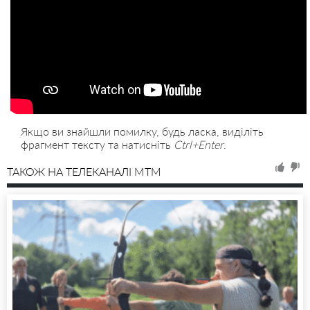
Якщо ви знайшли помилку, будь ласка, виділіть
фрагмент тексту та натисніть
Ctrl+Enter
.
ТАКОЖ НА ТЕЛЕКАНАЛІ MTM