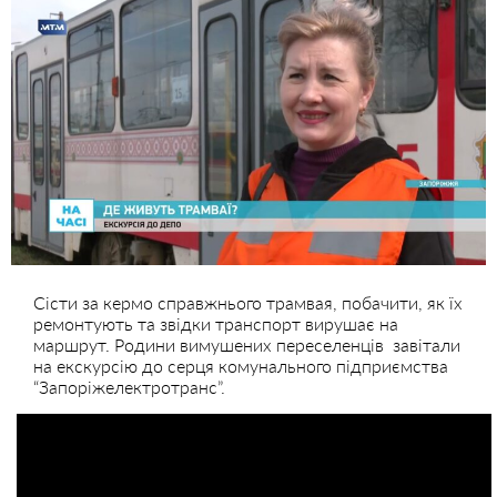
Сісти за кермо справжнього трамвая, побачити, як їх
ремонтують та звідки транспорт вирушає на
маршрут. Родини вимушених переселенців завітали
на екскурсію до серця комунального підприємства
“Запоріжелектротранс”.