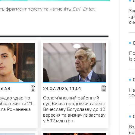
ть фрагмент тексту та натисніть
Ctrl+Enter
.
За
др
си
По
із
16:58
24.07.2026, 11:01
На
20
аудар удар по
Солом’янський районний
брав життя 21-
суд Києва продовжив арешт
ила Романенка
Вячеславу Богуслаєву до 12
вересня та визначив заставу
у 532 млн грн.
Вз
но