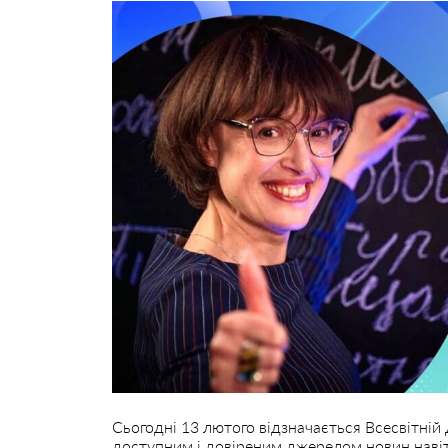
Сьогодні 13 лютого відзначається Всесвітній
доступним і довіреним джерелом новин навіть