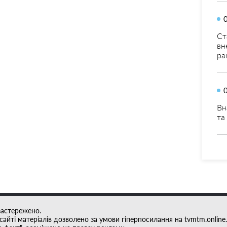
Ст
вн
ра
Вн
та
застережено.
айті матеріалів дозволено за умови гіперпосилання на tvmtm.online.