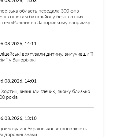
06.08.2026, 15:03
порізька область передала 300 фпв-
онів пілотам батальйону безпілотних
стем «Роніни» на Запорізькому напрямку
06.08.2026, 14:11
ліцейські врятували дитину, вилучивши її
 сім’ї у Запоріжжі
06.08.2026, 14:01
 Хортиці знайшли глечик, якому близько
00 років
06.08.2026, 13:10
довж вулиці Української встановлюють
ві дорожні знаки