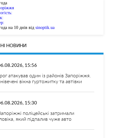
года
поріжжя
огість:
к:
ер:
ода на 10 днів від
sinoptik.ua
НІ НОВИНИ
06.08.2026, 15:56
рог атакував один із районів Запоріжжя.
нівечені вікна гуртожитку та автівки
06.08.2026, 15:30
Запоріжжі поліцейські затримали
ловіка, який підпалив чуже авто