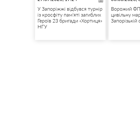
У Запоріжжі відбувся турнір
Ворожий ФП
із кросфіту пам’яті загиблих
цивільну ма
Героїв 23 бригади «Хортиця»
Запорізькій 
НГУ