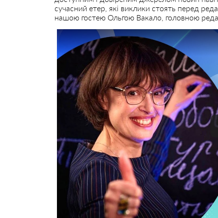
сучасний етер, які виклики стоять перед реда
нашою гостею Ольгою Вакало, головною редак