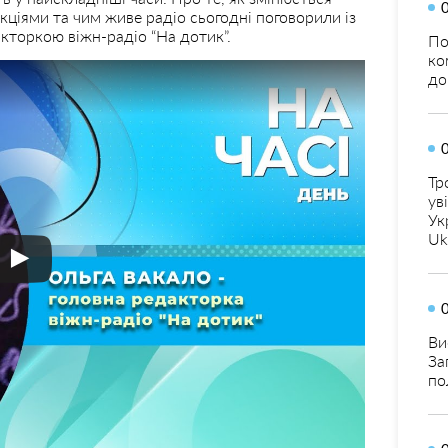
кціями та чим живе радіо сьогодні поговорили із
торкою віжн-радіо “На дотик”.
По
ко
до
Тр
ув
Ук
Uk
Ви
За
по