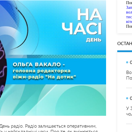
По
За
вол
тис
віт
Пог
ОСТАН
Во
По
У 
чо
 День радіо. Радіо залишається оперативним,
 у найскладніші часи. Про те, як змінюється