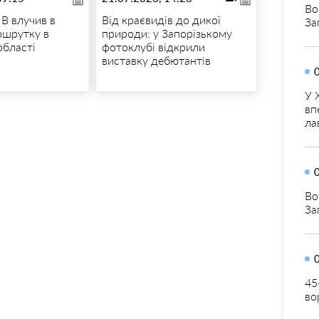
Во
В влучив в
Від краєвидів до дикої
За
ршрутку в
природи: у Запорізькому
області
фотоклубі відкрили
виставку дебютантів
У 
вп
ла
Во
За
45
во