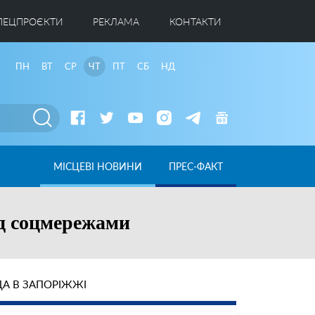
ПЕЦПРОЄКТИ
РЕКЛАМА
КОНТАКТИ
ПН
ВТ
СР
ЧТ
ПТ
СБ
НД
МІСЦЕВІ НОВИНИ
ПРЕС-ФАКТ
ед соцмережами
А В ЗАПОРІЖЖІ