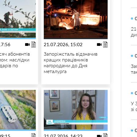
21
ди
17:56
21.07.2026, 15:02
сяч абонентів
Запоріжсталь відзначив
тлом: наслідки
кращих працівників
дарів по
нагородами до Дня
За
металурга
та
У 
зі
09:15
21.07.2026, 14:23