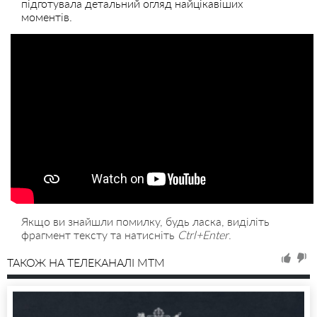
підготувала детальний огляд найцікавіших
моментів.
Якщо ви знайшли помилку, будь ласка, виділіть
фрагмент тексту та натисніть
Ctrl+Enter
.
ТАКОЖ НА ТЕЛЕКАНАЛІ MTM