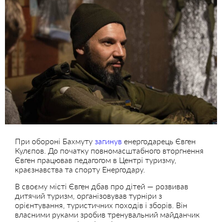
При обороні Бахмуту
загинув
енергодарець Євген
Кулєпов. До початку повномасштабного вторгнення
Євген працював педагогом в Центрі туризму,
краєзнавства та спорту Енергодару.
В своєму місті Євген дбав про дітей — розвивав
дитячий туризм, організовував турніри з
орієнтування, туристичних походів і зборів. Він
власними руками зробив тренувальний майданчик