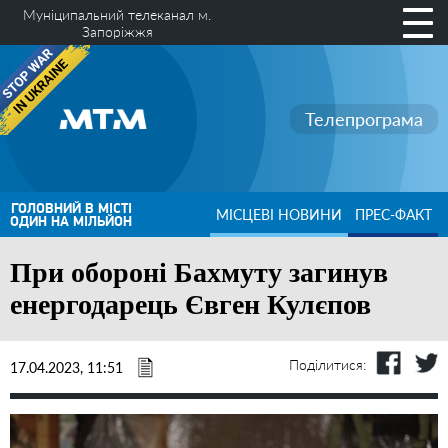
Муніципальний телеканал м.
Запоріжжя
Телепрограма
ГОЛОВНИЙ В МІСТІ
МІСЦЕВІ НОВИНИ
ПРЕС-ФАКТ
ОДИН НА МІЛЬЙОН
При обороні Бахмуту загинув
енергодарець Євген Кулєпов
Поділитися:
17.04.2023, 11:51