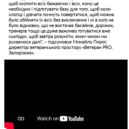
щоб охопити всіх бажаючих і всіх, кому це
необхідно і підготувати базу для того, щоб коли
хлопці і дівчата почнуть повертатися, щоб можна
було обійняти їх всіх без виключення і ні в кого не
було відмовки, що не вистачає басейнів, доріжок,
тренерів тощо це дуже важливо готуватися вже
сьогодні, щоб завтра розуміти, яким чином ми
рухаємося далі”, – підсумовує
Михайло Пирог,
директор ветеранського простору «Ветеран PRO.
Запоріжжя».