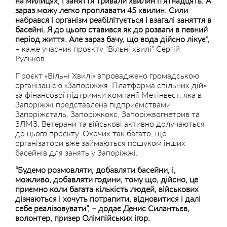
на милицях, і заняття тривали хвилин п’ятнадцять. А
зараз можу легко проплавати 45 хвилин. Сили
набрався і організм реабілітується і взагалі заняття в
басейні. Я до цього ставився як до розваги в певний
період життя. Але зараз бачу, що вода дійсно лікує”,
– каже учасник проєкту “Вільні хвилі” Сергій
Рульков.
Проєкт «Вільні Хвилі» впроваджено громадською
організацією «Запоріжжя. Платформа спільних дій»
за фінансової підтримки компанії Метінвест, яка в
Запоріжжі представлена підприємствами
Запоріжсталь, Запоріжкокс, Запоріжвогнетрив та
ЗЛМЗ. Ветерани та військові активно долучаються
до цього проєкту. Охочих так багато, що
організатори вже займаються пошуком інших
басейнів для занять у Запоріжжі.
“Будемо розмовляти, добавляти басейни, і,
можливо, добавляти години, тому що, дійсно, це
приємно коли багата кількість людей, військових
дізнаються і хочуть потрапити, відновитися і далі
себе реалізовувати”, – додає
Денис Силантьєв,
волонтер, призер Олімпійських ігор.