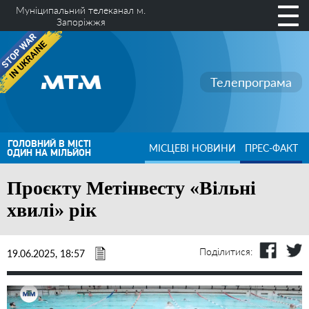
Муніципальний телеканал м.
Запоріжжя
Телепрограма
ГОЛОВНИЙ В МІСТІ
МІСЦЕВІ НОВИНИ
ПРЕС-ФАКТ
ОДИН НА МІЛЬЙОН
Проєкту Метінвесту «Вільні
хвилі» рік
Поділитися:
19.06.2025, 18:57