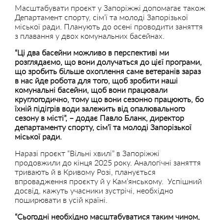
Масштабувати проєкт у Запоріжжі допомагає також
Департамент спорту, сім’ї та молоді Запорізької
міської ради. Планують до осені проводити заняття
з плавання у двох комунальних басейнах.
“Ці два басейни можливо в перспективі ми
розглядаємо, що вони долучаться до цієї програми,
що зробить більше охоплення саме ветеранів зараз
в нас йде робота для того, щоб зробити наші
комунальні басейни, щоб вони працювали
круглогодично, тому що вони сезонно працюють, бо
їхній підігрів води залежить від опалювального
сезону в місті”, – додає
Павло Бланк,
директор
департаменту спорту, сім’ї та молоді Запорізької
міської ради.
Наразі проєкт “Вільні хвилі” в Запоріжжі
продовжили до кінця 2025 року. Аналогічні заняття
тривають й в Кривому Розі, планується
впровадження проєкту й у Кам’янському. Успішний
досвід, кажуть учасники зустрічі, необхідно
поширювати в усій країні.
“Сьогодні необхідно масштабуватися таким чином,