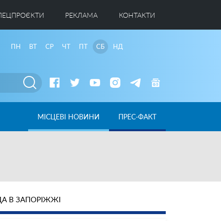
ПЕЦПРОЄКТИ
РЕКЛАМА
КОНТАКТИ
ПН
ВТ
СР
ЧТ
ПТ
СБ
НД
МІСЦЕВІ НОВИНИ
ПРЕС-ФАКТ
А В ЗАПОРІЖЖІ