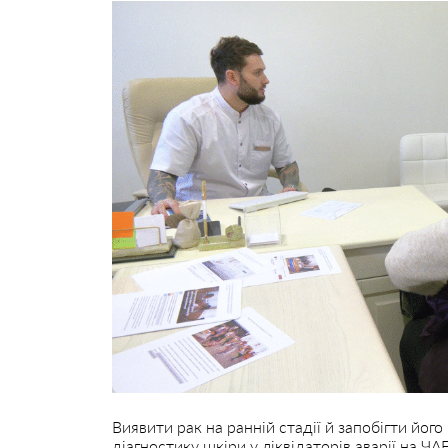
Виявити рак на ранній стадії й запобігти йог
діагностику шкіри у ліквідаторів аварії на ЧА