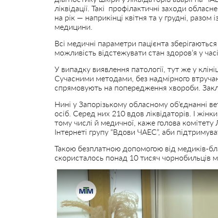
ліквідації. Такі профілактичні заходи обласне
на рік — наприкінці квітня та у грудні, разом 
медицини.
Всі медичні параметри пацієнта зберігаються в
можливість відстежувати стан здоров’я у часі
У випадку виявлення патології, тут же у клініц
Сучасними методами, без надмірного втручан
спрямовують на попередження хвороби. Закли
Нині у Запорізькому обласному об’єднанні вет
осіб. Серед них 210 вдов ліквідаторів. І жін
тому числі й медичної, каже голова комітету
Інтернеті групу “Вдови ЧАЕС”, аби підтримува
Такою безплатною допомогою від медиків-бла
скористалось понад 10 тисяч чорнобильців мі