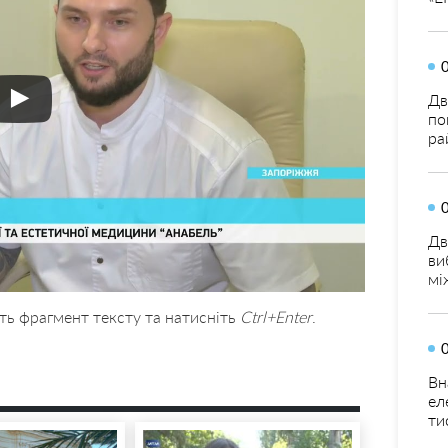
Дв
по
ра
Дв
ви
мі
ть фрагмент тексту та натисніть
Ctrl+Enter
.
Вн
ел
ти