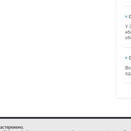
У 
аб
об
Во
од
застережено.