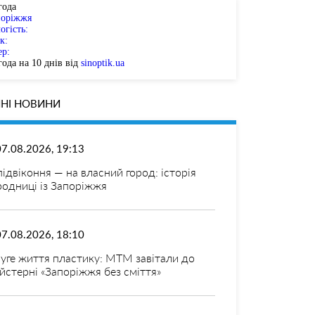
года
поріжжя
огість:
к:
ер:
ода на 10 днів від
sinoptik.ua
НІ НОВИНИ
07.08.2026, 19:13
 підвіконня — на власний город: історія
родниці із Запоріжжя
07.08.2026, 18:10
уге життя пластику: МТМ завітали до
йстерні «Запоріжжя без сміття»