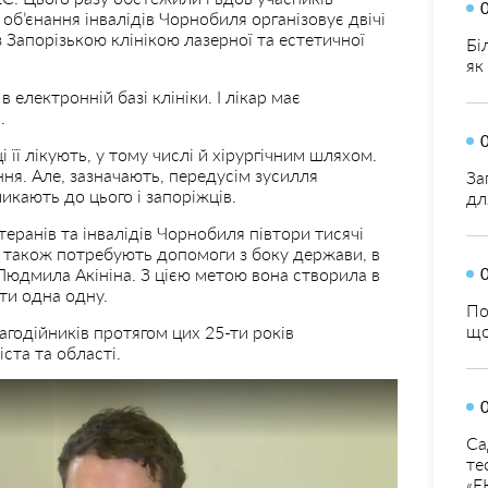
 об’єнання інвалідів Чорнобиля організовує двічі
із Запорізькою клінікою лазерної та естетичної
Бі
як
 електронній базі клініки. І лікар має
.
і її лікують, у тому числі й хірургічним шляхом.
ня. Але, зазначають, передусім зусилля
За
кають до цього і запоріжців.
дл
еранів та інвалідів Чорнобиля півтори тисячі
ки також потребують допомоги з боку держави, в
 Людмила Акініна. З цією метою вона створила в
ти одна одну.
По
що
годійників протягом цих 25-ти років
ста та області.
Са
те
«Е