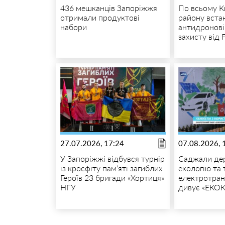
436 мешканців Запоріжжя
По всьому К
отримали продуктові
району вст
набори
антидронові
захисту від 
27.07.2026, 17:24
07.08.2026, 
У Запоріжжі відбувся турнір
Саджали дер
із кросфіту пам’яті загиблих
екологію та
Героїв 23 бригади «Хортиця»
електротран
НГУ
дивує «ЕКО