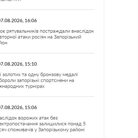
07.08.2026, 16:06
оє рятувальників постраждали внаслідок
вторної атаки росіян на Запорізький
йон
07.08.2026, 15:10
і золотих та одну бронзову медалі
бороли запорізькі спортсмени на
жнародних турнірах
07.08.2026, 15:06
аслідок ворожих атак без
ектропостачання залишилися понад 5
сяч споживачів у Запорізькому районі