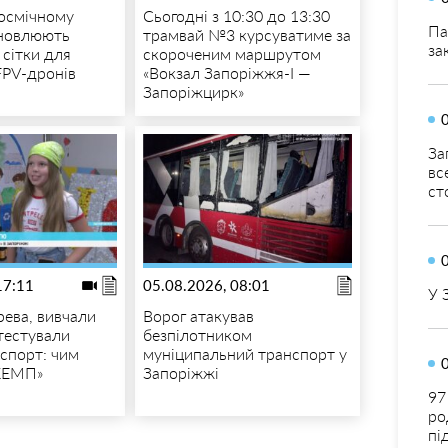
осмічному
Сьогодні з 10:30 до 13:30
Па
ановлюють
трамвай №3 курсуватиме за
за
 сітки для
скороченим маршрутом
FPV-дронів
«Вокзал Запоріжжя-I —
Запоріжцирк»
За
вс
ст
17:11
05.08.2026, 08:01
У 
ева, вивчали
Ворог атакував
 тестували
безпілотником
спорт: чим
муніципальний транспорт у
КЕМП»
Запоріжжі
97
ро
пі