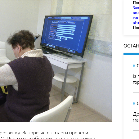
По
За
вол
тис
віт
Пог
ОСТАН
Із
го
Др
ма
о розвитку. Запорізькі онкологи провели
ЕС. Цього разу обстежили і вдов учасників