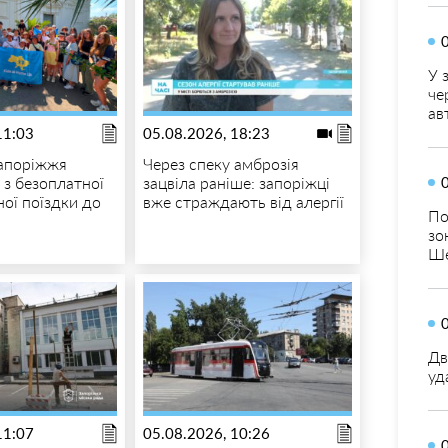
У 
че
ав
11:03
05.08.2026, 18:23
Запоріжжя
Через спеку амброзія
 з безоплатної
зацвіла раніше: запоріжці
ної поїздки до
вже страждають від алергії
По
зо
Ше
Дв
уд
11:07
05.08.2026, 10:26