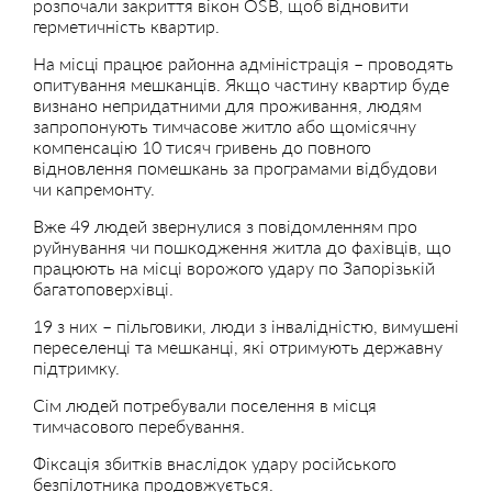
розпочали закриття вікон OSB, щоб відновити
герметичність квартир.
На місці працює районна адміністрація – проводять
опитування мешканців. Якщо частину квартир буде
визнано непридатними для проживання, людям
запропонують тимчасове житло або щомісячну
компенсацію 10 тисяч гривень до повного
відновлення помешкань за програмами відбудови
чи капремонту.
Вже 49 людей звернулися з повідомленням про
руйнування чи пошкодження житла до фахівців, що
працюють на місці ворожого удару по Запорізькій
багатоповерхівці.
19 з них – пільговики, люди з інвалідністю, вимушені
переселенці та мешканці, які отримують державну
підтримку.
Сім людей потребували поселення в місця
тимчасового перебування.
Фіксація збитків внаслідок удару російського
безпілотника продовжується.