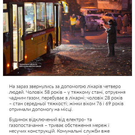
На зараз звернулись за допомогою лікарів четверо
людей. Чоловік 58 років – у тяжкому стані, отруєння
чадним газом, перебуває в лікарні; чоловік 28 років
– стан середньої тяжкості; жінки віком 76 і 69 років
отримали допомогу на місці.
Будинок відключений від електро- та
газопостачання – триває обстеження мереж і
несучих конструкцій. Комунальні служби вже