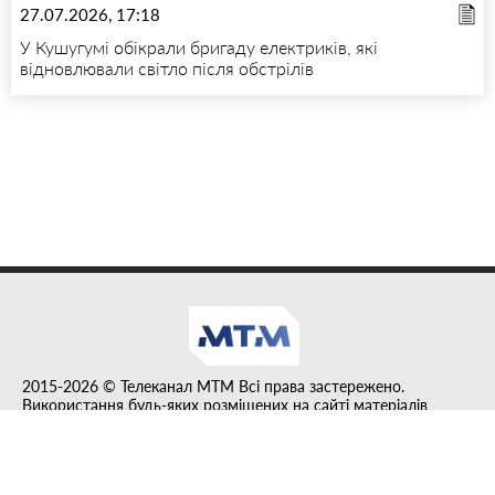
27.07.2026, 17:18
У Кушугумі обікрали бригаду електриків, які
відновлювали світло після обстрілів
2015-2026 © Телеканал MTM Всі права застережено.
Використання будь-яких розміщених на сайті матеріалів
дозволено за умови гіперпосилання на tvmtm.online.
Інформацію, публіковану в рубриці "Прес-факт", розміщено на
правах реклами.