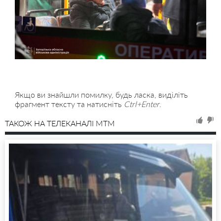
Якщо ви знайшли помилку, будь ласка, виділіть
фрагмент тексту та натисніть
Ctrl+Enter
.
ТАКОЖ НА ТЕЛЕКАНАЛІ MTM