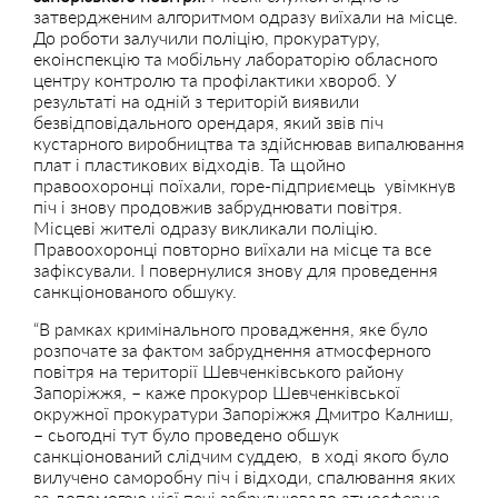
затвердженим алгоритмом одразу виїхали на місце.
До роботи залучили поліцію, прокуратуру,
екоінспекцію та мобільну лабораторію обласного
центру контролю та профілактики хвороб. У
результаті на одній з територій виявили
безвідповідального орендаря, який звів піч
кустарного виробництва та здійснював випалювання
плат і пластикових відходів. Та щойно
правоохоронці поїхали, горе-підприємець увімкнув
піч і знову продовжив забруднювати повітря.
Місцеві жителі одразу викликали поліцію.
Правоохоронці повторно виїхали на місце та все
зафіксували. І повернулися знову для проведення
санкціонованого обшуку.
“В рамках кримінального провадження, яке було
розпочате за фактом забруднення атмосферного
повітря на території Шевченківського району
Запоріжжя, – каже прокурор Шевченківської
окружної прокуратури Запоріжжя Дмитро Калниш,
– сьогодні тут було проведено обшук
санкціонований слідчим суддею, в ході якого було
вилучено саморобну піч і відходи, спалювання яких
за допомогою цієї печі забруднювало атмосферне