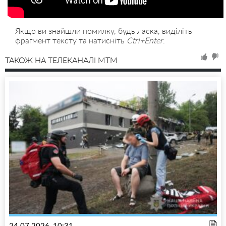
Якщо ви знайшли помилку, будь ласка, виділіть
фрагмент тексту та натисніть
Ctrl+Enter
.
ТАКОЖ НА ТЕЛЕКАНАЛІ MTM
24.07.2026, 10:31