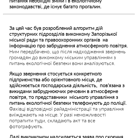
питання необхідні зміни і в екологічному
законодавстві, де існує багато прогалин.
За цей час був розроблений алгоритм дій
структурних підрозділів виконкому Запорізької
міської ради та правоохоронних органів на
інформацію про забруднення атмосферного повітря.
Ним передбачено, що після надходження звернень
громадян до виконкому міським управлінням з
питань екологічної безпеки вони аналізуються.
Якщо звернення стосується конкретного
підприємства або орієнтовного місця, де
здійснюється господарська діяльність, пов’язана з
викидами забруднюючих речовин в атмосферне
повітря, то представники міського управління з
питань екологічної безпеки телефонують до поліції.
Фахівці відповідної райадміністрації та управління
виїжджають на місце. У разі неможливості
потрапити туди, складають акт та все
фотографують.
Далі виконкомом надсилається заява про скоєння