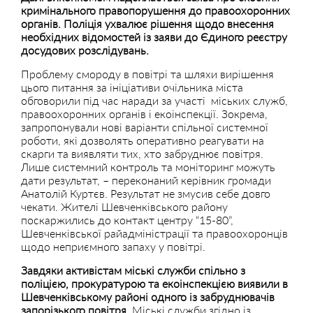
кримінального правопорушення до правоохоронних
органів. Поліція ухвалює рішення щодо внесення
необхідних відомостей із заяви до Єдиного реєстру
досудових розслідувань.
Проблему смороду в повітрі та шляхи вирішення
цього питання за ініціативи очільника міста
обговорили під час наради за участі міських служб,
правоохоронних органів і екоінспекції. Зокрема,
запропонували нові варіанти спільної системної
роботи, які дозволять оперативно реагувати на
скарги та виявляти тих, хто забруднює повітря.
Лише системний контроль та моніторинг можуть
дати результат, – переконаний керівник громади
Анатолій Куртєв. Результат не змусив себе довго
чекати. Жителі Шевченківського району
поскаржились до контакт центру “15-80”,
Шевченківської райадміністрації та правоохоронців
щодо неприємного запаху у повітрі.
Завдяки активістам міські служби спільно з
поліцією, прокуратурою та екоінспекцією виявили в
Шевченківському районі одного із забруднювачів
запорізького повітря.
Міські служби згідно із