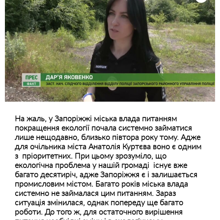
На жаль, у Запоріжжі міська влада питанням
покращення екології почала системно займатися
лише нещодавно, близько півтора року тому. Адже
для очільника міста Анатолія Куртєва воно є одним
з пріоритетних. При цьому зрозуміло, що
екологічна проблема у нашій громаді існує вже
багато десятиріч, адже Запоріжжя є і залишається
промисловим містом. Багато років міська влада
системно не займалася цим питанням. Зараз
ситуація змінилася, однак попереду ще багато
роботи. До того ж, для остаточного вирішення