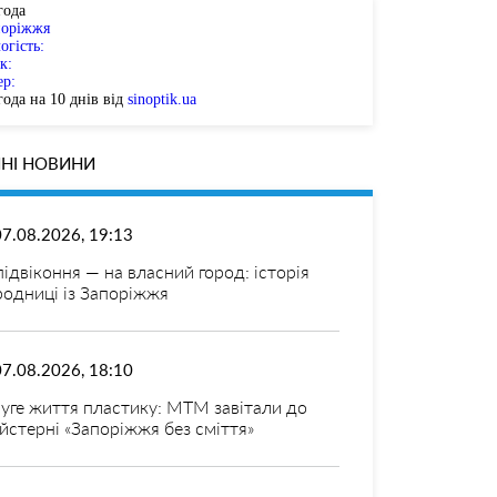
года
поріжжя
огість:
к:
ер:
ода на 10 днів від
sinoptik.ua
НІ НОВИНИ
07.08.2026, 19:13
 підвіконня — на власний город: історія
родниці із Запоріжжя
07.08.2026, 18:10
уге життя пластику: МТМ завітали до
йстерні «Запоріжжя без сміття»