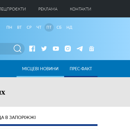
ПЕЦПРОЄКТИ
РЕКЛАМА
КОНТАКТИ
ПН
ВТ
СР
ЧТ
ПТ
СБ
НД
МІСЦЕВІ НОВИНИ
ПРЕС-ФАКТ
их
А В ЗАПОРІЖЖІ