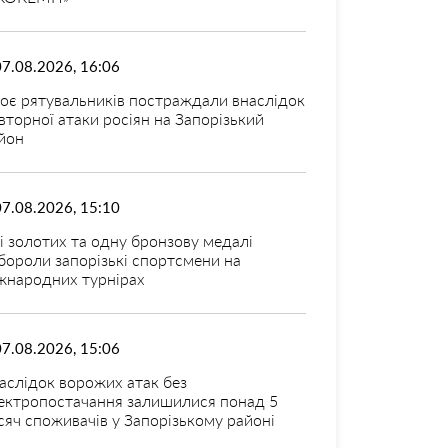
07.08.2026, 16:06
оє рятувальників постраждали внаслідок
вторної атаки росіян на Запорізький
йон
07.08.2026, 15:10
і золотих та одну бронзову медалі
бороли запорізькі спортсмени на
жнародних турнірах
07.08.2026, 15:06
аслідок ворожих атак без
ектропостачання залишилися понад 5
сяч споживачів у Запорізькому районі