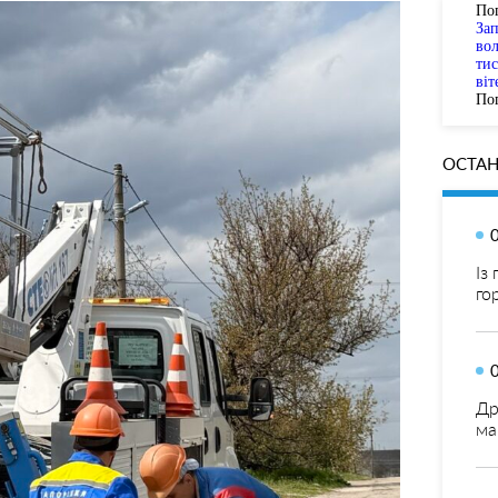
По
За
вол
тис
віт
Пог
ОСТАН
Із
го
Др
ма