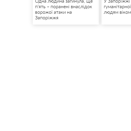
Одна людина загинула, ще
У Запоріжжі
п’ять – поранені внаслідок
гуманітарно
ворожої атаки на
людям віком
Запоріжжя