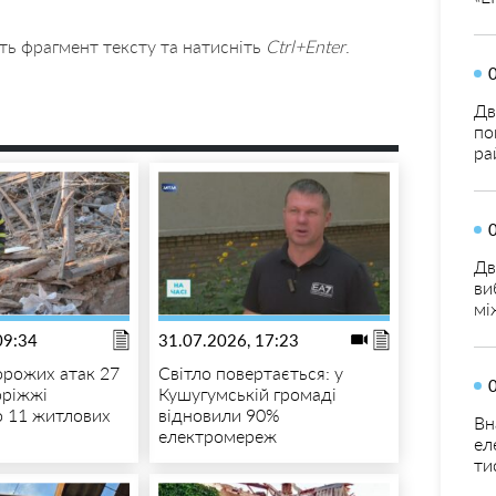
ть фрагмент тексту та натисніть
Ctrl+Enter
.
Дв
по
ра
Дв
ви
мі
09:34
31.07.2026, 17:23
орожих атак 27
Світло повертається: у
оріжжі
Кушугумській громаді
 11 житлових
відновили 90%
Вн
електромереж
ел
ти