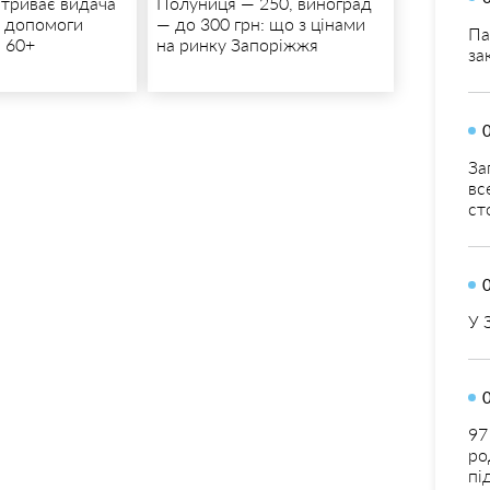
 триває видача
Полуниця — 250, виноград
ї допомоги
— до 300 грн: що з цінами
Па
 60+
на ринку Запоріжжя
за
За
вс
ст
У 
97
ро
пі