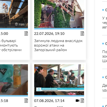
У 
че
ав
15:00
22.07.2026, 19:10
 бульварі
Загинула людина внаслідок
емонтують
ворожої атаки на
 обстрілами
Запорізький район
По
зо
Ше
Дв
уд
15:18
07.08.2026, 17:14