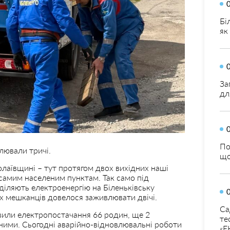
Бі
як
За
дл
По
лювали тричі.
що
аївщині – тут протягом двох вихідних наші
 самим населеним пунктам. Так само під
діляють електроенергію на Біленьківську
их мешканців довелося заживлювати двічі.
Са
овили електропостачання 66 родин, ще 2
те
ими. Сьогодні аварійно-відновлювальні роботи
«Е