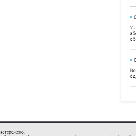
У 
аб
об
Во
од
застережено.