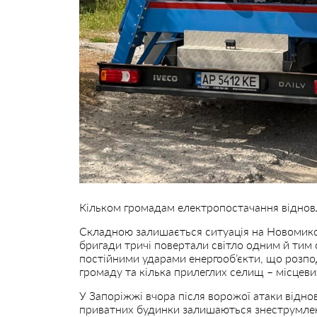
Кільком громадам електропостачання віднов
Складною залишається ситуація на Новомикол
бригади тричі повертали світло одним й тим
постійними ударами енергооб’єкти, що розпо
громаду та кілька прилеглих селищ – місцев
У Запоріжжі вчора після ворожої атаки відн
приватних будинки залишаються знеструмлен