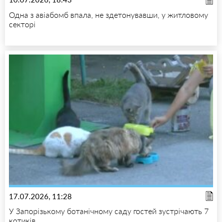
Одна з авіабомб впала, не здетонувавши, у житловому
секторі
17.07.2026, 11:28
У Запорізькому ботанічному саду гостей зустрічають 7
котиків