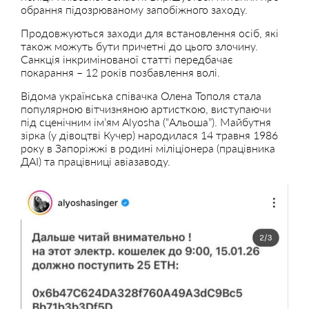
обрання підозрюваному запобіжного заходу.
Продовжуються заходи для встановлення осіб, які
також можуть бути причетні до цього злочину.
Санкція інкримінованої статті передбачає
покарання – 12 років позбавлення волі.
Відома українська співачка Олена Тополя стала
популярною вітчизняною артисткою, виступаючи
під сценічним ім’ям Alyosha (“Альоша”). Майбутня
зірка (у дівоцтві Кучер) народилася 14 травня 1986
року в Запоріжжі в родині міліціонера (працівника
ДАІ) та працівниці авіазаводу.