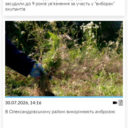
засудили до 9 років ув’язнення за участь у “виборах”
окупантів
30.07.2026, 14:16
В Олександрівському районі викорінюють амброзію