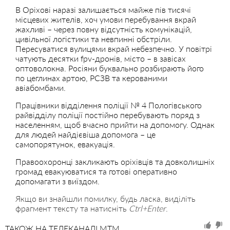
В Оріхові наразі залишається майже пів тисячі
місцевих жителів, хоч умови перебування вкрай
жахливі – через повну відсутність комунікацій,
цивільної логістики та невпинні обстріли.
Пересуватися вулицями вкрай небезпечно. У повітрі
чатують десятки fpv-дронів, місто – в завісах
оптоволокна. Росіяни буквально розбирають його
по цеглинах артою, РСЗВ та керованими
авіабомбами.
Працівники відділення поліції № 4 Пологівського
райвідділу поліції постійно перебувають поряд з
населенням, щоб вчасно прийти на допомогу. Однак
для людей найдієвіша допомога – це
самопорятунок, евакуація.
Правоохоронці закликають оріхівців та довколишніх
громад евакуюватися та готові оперативно
допомагати з виїздом.
Якщо ви знайшли помилку, будь ласка, виділіть
фрагмент тексту та натисніть
Ctrl+Enter
.
ТАКОЖ НА ТЕЛЕКАНАЛІ MTM