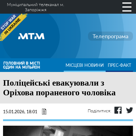
Муніципальний телеканал м.
Запоріжжя
Телепрограма
ГОЛОВНИЙ В МІСТІ
МІСЦЕВІ НОВИНИ
ПРЕС-ФАКТ
ОДИН НА МІЛЬЙОН
Поліцейські евакуювали з
Оріхова пораненого чоловіка
Поділитися:
15.01.2026, 18:01