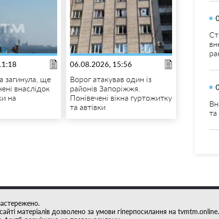
Ст
вн
ра
11:18
06.08.2026, 15:56
 загинула, ще
Ворог атакував один із
нені внаслідок
районів Запоріжжя.
ки на
Понівечені вікна гуртожитку
Вн
та автівки
та
застережено.
айті матеріалів дозволено за умови гіперпосилання на tvmtm.online.