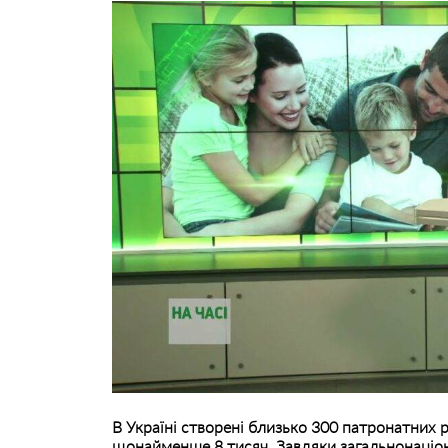
В Україні створені близько 300 патронатних р
щонайменше 8 тисяч. Завдяки загальнонаціо