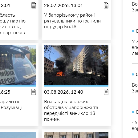
Во
13:01
28.07.2026, 13:01
За
область
У Запорізькому районі
ршу партію
рятувальники потрапили
иттів від
під удар БпЛА
 партнерів
У 
вп
ла
Во
За
16:25
03.08.2026, 12:40
дарили по
Внаслідок ворожих
 Розумівці
обстрлів у Запоріжжі та
передмісті виникло 13
пожеж
45
во