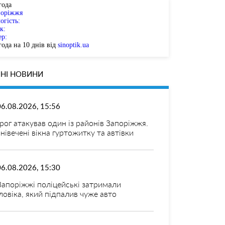
года
поріжжя
огість:
к:
ер:
ода на 10 днів від
sinoptik.ua
НІ НОВИНИ
06.08.2026, 15:56
рог атакував один із районів Запоріжжя.
нівечені вікна гуртожитку та автівки
06.08.2026, 15:30
Запоріжжі поліцейські затримали
ловіка, який підпалив чуже авто