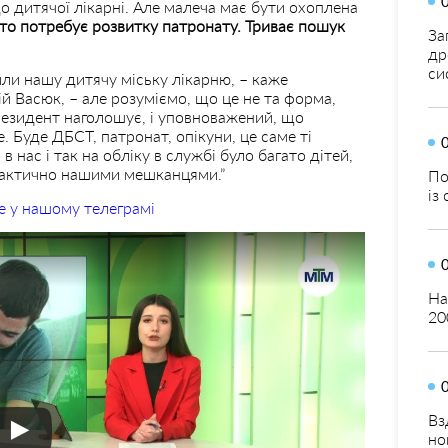
о дитячої лікарні. Але малеча має бути охоплена
то потребує розвитку патронату. Триває пошук
За
др
си
чили нашу дитячу міську лікарню, – каже
й Васюк, – але розуміємо, що це не та форма,
Президент наголошує, і уповноважений, що
е. Буде ДБСТ, патронат, опікуни, це саме ті
 нас і так на обліку в службі було багато дітей,
фактично нашими мешканцями.”
По
із
е у нашому телеграмі
На
20
Вз
но