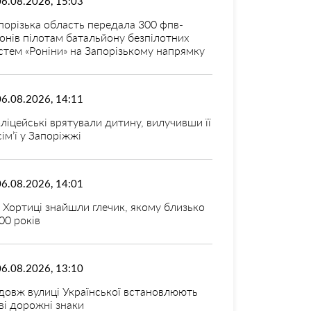
06.08.2026, 15:03
порізька область передала 300 фпв-
онів пілотам батальйону безпілотних
стем «Роніни» на Запорізькому напрямку
06.08.2026, 14:11
ліцейські врятували дитину, вилучивши її
 сім’ї у Запоріжжі
06.08.2026, 14:01
 Хортиці знайшли глечик, якому близько
00 років
06.08.2026, 13:10
довж вулиці Української встановлюють
ві дорожні знаки