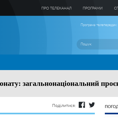
ПРО ТЕЛЕКАНАЛ
ПРОГРАМИ
C
Програма телепередач:
онату: загальнонаціональний проє
Поділитися:
ПОГОД