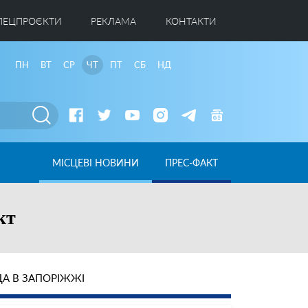
ПЕЦПРОЄКТИ
РЕКЛАМА
КОНТАКТИ
ПН
ВТ
СР
ЧТ
ПТ
СБ
НД
МІСЦЕВІ НОВИНИ
ПРЕС-ФАКТ
кт
А В ЗАПОРІЖЖІ