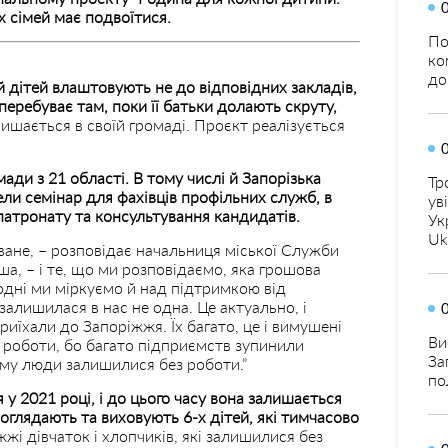
х сімей має подвоїтися.
По
ко
до
й дітей влаштовують не до відповідних закладів,
перебуває там, поки її батьки долають скруту,
ишається в своїй громаді. Проєкт реалізується
ади з 21 області. В тому числі й Запорізька
Тр
ели семінар для фахівців профільних служб, в
ув
патронату та консультування кандидатів.
Ук
Uk
ане, – розповідає начальниця міської Служби
ша, – і те, що ми розповідаємо, яка грошова
годні ми міркуємо й над підтримкою від
алишилася в нас не одна. Це актуально, і
риїхали до Запоріжжя. Їх багато, це і вимушені
Ви
з роботи, бо багато підприємств зупинили
За
тому люди залишилися без роботи.”
по
 у 2021 році, і до цього часу вона залишається
доглядають та виховують 6-х дітей, які тимчасово
жі дівчаток і хлопчиків, які залишилися без