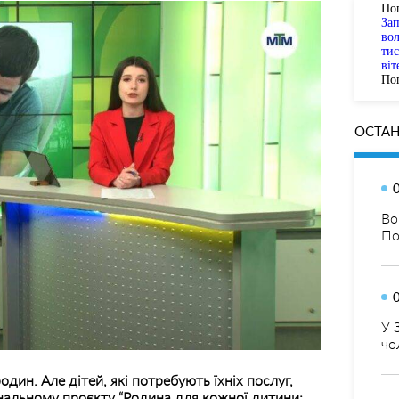
По
За
вол
тис
віт
Пог
ОСТАН
Во
По
У 
чо
один. Але дітей, які потребують їхніх послуг,
нальному проєкту “Родина для кожної дитини: