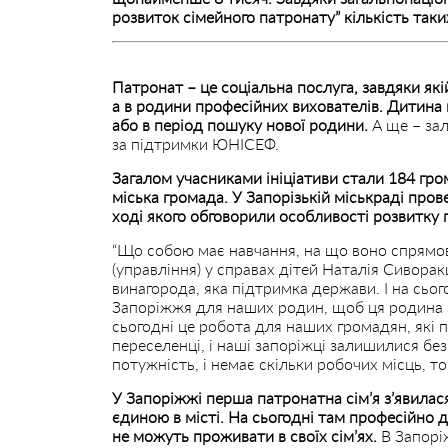
розвиток сімейного патронату” кількість таки
Патронат – це соціальна послуга, завдяки які
а в родини професійних вихователів. Дитина 
або в період пошуку нової родини.
А ще – зал
за підтримки ЮНІСЕФ.
Загалом учасниками ініціативи стали 184 гром
міська громада. У Запорізькій міськраді пров
ході якого обговорили особливості розвитку 
“Що собою має навчання, на що воно спрямов
(управління) у справах дітей Наталія Сиворак
винагорода, яка підтримка держави. І на сьо
Запоріжжя для наших родин, щоб ця родина з
сьогодні це робота для наших громадян, які п
переселенці, і наші запоріжці залишилися бе
потужність, і немає скільки робочих місць, 
У Запоріжжі перша патронатна сім’я з’явилася
єдиною в місті. На сьогодні там професійно 
не можуть проживати в своїх сім’ях.
В Запоріж