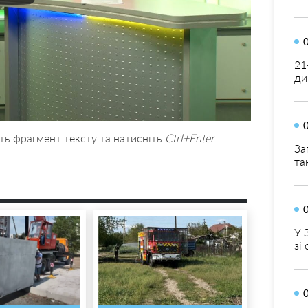
21
ди
ть фрагмент тексту та натисніть
Ctrl+Enter
.
За
та
У 
зі